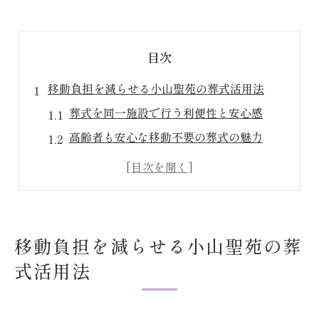
目次
移動負担を減らせる小山聖苑の葬式活用法
葬式を同一施設で行う利便性と安心感
高齢者も安心な移動不要の葬式の魅力
参列者に優しい葬式の進行と案内方法
天候を気にせず葬式ができるポイント
小山聖苑での葬式が家族に与える安らぎ
葬式には小山聖苑が選ばれる理由とは何か
移動負担を減らせる小山聖苑の葬
葬式と火葬が同じ場所で完結する安心感
式活用法
公営施設ならではの葬式費用の抑え方
葬式の手続きが簡単で負担軽減につながる