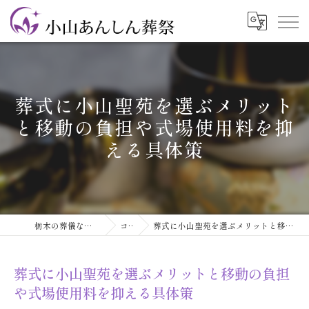
葬式に小山聖苑を選ぶメリット
と移動の負担や式場使用料を抑
える具体策
栃木の葬儀なら小山あんしん葬祭
コラム
葬式に小山聖苑を選ぶメリットと移動の負担や式場使用料を抑える具体策
葬式に小山聖苑を選ぶメリットと移動の負担
や式場使用料を抑える具体策