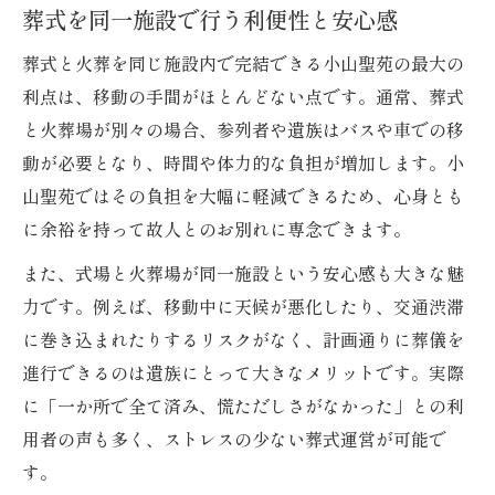
葬式を同一施設で行う利便性と安心感
地域住民が選ぶ理由と葬式の実例紹介
葬式参列者に配慮した施設設備の充実
葬式と火葬を同じ施設内で完結できる小山聖苑の最大の
費用控えめに葬式を実現する具体策
利点は、移動の手間がほとんどない点です。通常、葬式
と火葬場が別々の場合、参列者や遺族はバスや車での移
公的補助金を活用した葬式費用の節約法
動が必要となり、時間や体力的な負担が増加します。小
家族葬の葬式プランで無理なく費用削減
山聖苑ではその負担を大幅に軽減できるため、心身とも
直葬や火葬式で葬式費用を抑えるポイント
に余裕を持って故人とのお別れに専念できます。
葬式費用を比較し見積もりを賢く取る方法
また、式場と火葬場が同一施設という安心感も大きな魅
葬式時の給付制度を利用した負担軽減術
力です。例えば、移動中に天候が悪化したり、交通渋滞
家族が安心できる葬式の新しい形
に巻き込まれたりするリスクがなく、計画通りに葬儀を
少人数でも温かい葬式を実現する工夫
進行できるのは遺族にとって大きなメリットです。実際
葬式で家族の負担を減らすための配慮点
に「一か所で全て済み、慌ただしさがなかった」との利
葬式を心穏やかに進めるためのポイント
用者の声も多く、ストレスの少ない葬式運営が可能で
トラブル回避のための葬式手続きの進め方
す。