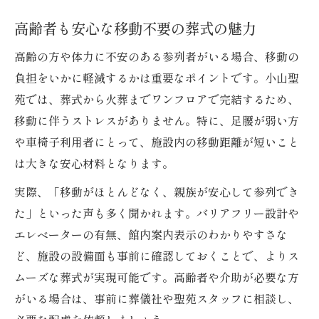
家族葬で大切な時間をゆっくり過ごす方法
高齢者も安心な移動不要の葬式の魅力
小山聖苑利用で式場料負担も軽減可能
市民割引を活用した葬式の費用メリット
高齢の方や体力に不安のある参列者がいる場合、移動の
負担をいかに軽減するかは重要なポイントです。小山聖
公営式場を選ぶ葬式の経済的な利点
苑では、葬式から火葬までワンフロアで完結するため、
式場料を抑えた葬式プランの選び方
移動に伴うストレスがありません。特に、足腰が弱い方
葬式費用明細を理解し賢く節約する方法
や車椅子利用者にとって、施設内の移動距離が短いこと
式場料負担軽減で叶える葬式の安心感
は大きな安心材料となります。
賢く葬式費用を削減するポイント解説
実際、「移動がほとんどなく、親族が安心して参列でき
補助金と葬祭費給付制度の上手な使い方
た」といった声も多く聞かれます。バリアフリー設計や
葬式費用を最小限にするためのポイント
エレベーターの有無、館内案内表示のわかりやすさな
直葬や火葬式を選ぶ葬式費用節約術
ど、施設の設備面も事前に確認しておくことで、よりス
葬式費用で損しないための注意点と対策
ムーズな葬式が実現可能です。高齢者や介助が必要な方
複数社で葬式見積もりを比較する重要性
がいる場合は、事前に葬儀社や聖苑スタッフに相談し、