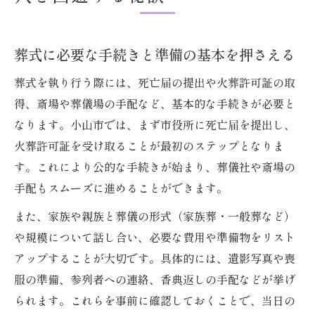
単に
相続における葬式費用の扱い方と注意点まとめ
葬式に必要な手続きと準備の基本を押さえる
相続時における葬式費用の分担ルールを解
葬式を執り行う際には、死亡届の提出や火葬許可証の取
説
得、斎場や葬儀場の手配など、基本的な手続きが必要と
葬式費用と相続税の関係を正しく知る方法
なります。小山市では、まず市役所に死亡届を提出し、
葬式費用を誰が負担するか明確にする手順
火葬許可証を受け取ることが最初のステップとなりま
相続放棄した場合の葬式費用の取り扱い方
す。これにより公的な手続きが始まり、葬儀社や斎場の
葬式費用トラブルを防ぐ相続手続きの進め
手配もスムーズに進めることができます。
方
また、家族や親族と葬儀の形式（家族葬・一般葬など）
小山市で葬式費用負担を減らす補助金活用法と
や規模について話し合い、必要な費用や準備物をリスト
は
アップすることが大切です。具体的には、遺影写真や喪
葬式費用補助金の種類と申請条件を分かり
服の準備、参列者への連絡、香典返しの手配などが挙げ
やすく解説
られます。これらを事前に確認しておくことで、当日の