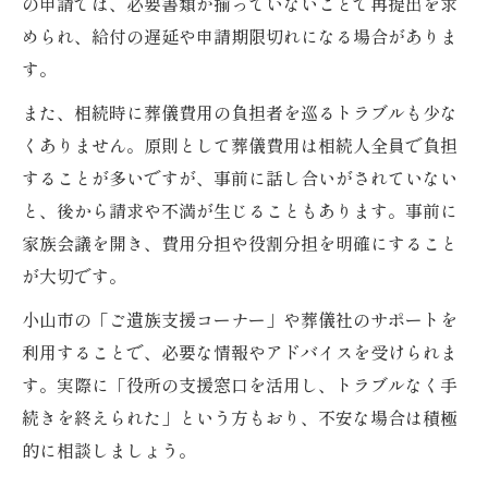
の申請では、必要書類が揃っていないことで再提出を求
空き家補助金活用で地域と資産を守る取り
められ、給付の遅延や申請期限切れになる場合がありま
組み
す。
遺族間トラブル防止へ葬式と相続手続きを正し
く進める
また、相続時に葬儀費用の負担者を巡るトラブルも少な
くありません。原則として葬儀費用は相続人全員で負担
葬式と相続手続きを同時進行する際の基本
することが多いですが、事前に話し合いがされていない
葬式費用負担を明確化して遺族間の誤解を
と、後から請求や不満が生じることもあります。事前に
防ぐ
家族会議を開き、費用分担や役割分担を明確にすること
補助金受給の手順でトラブル回避のポイン
が大切です。
ト
小山市の「ご遺族支援コーナー」や葬儀社のサポートを
葬式手続きの説明責任を果たして信頼関係
利用することで、必要な情報やアドバイスを受けられま
を築く
す。実際に「役所の支援窓口を活用し、トラブルなく手
相続放棄時の葬式費用負担について知って
続きを終えられた」という方もおり、不安な場合は積極
おくべきこと
的に相談しましょう。