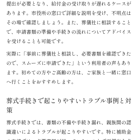
を解説
提出が必要となり、給付金の受け取りが遅れるケースが
申請時にありがちな葬式手続きのミスを防
あります。市役所の窓口で詳細な説明を受け、不明点は
ぐ方法
その場で確認しましょう。また、葬儀社に相談すること
で、申請書類の準備や手続きの流れについてアドバイス
葬式申請で困ったときの相談先と解決策
を受けることも可能です。
空き家解体時の補助金で相続整理がスムーズに
進む理由
実際に「事前に葬儀社と相談し、必要書類を確認できた
空き家解体補助金で相続費用負担を軽減す
ので、スムーズに申請できた」という利用者の声もあり
る方法
ます。初めての方やご高齢の方は、ご家族と一緒に窓口
へ行くことをおすすめします。
葬式と連動した空き家整理のメリットを解
説
葬式手続きで起こりやすいトラブル事例と対
補助金申請時の注意点とスムーズな手続き
策
のコツ
葬式手続きでは、書類の不備や手続き漏れ、親族間の認
相続手続きと空き家解体を同時に進めるポ
識違いによるトラブルが起こりやすいです。特に補助金
イント