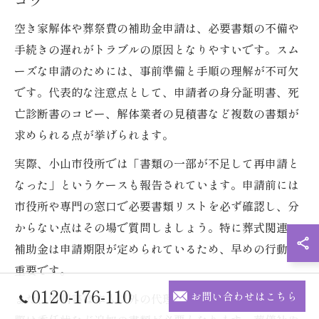
空き家解体や葬祭費の補助金申請は、必要書類の不備や
手続きの遅れがトラブルの原因となりやすいです。スム
ーズな申請のためには、事前準備と手順の理解が不可欠
です。代表的な注意点として、申請者の身分証明書、死
亡診断書のコピー、解体業者の見積書など複数の書類が
求められる点が挙げられます。
実際、小山市役所では「書類の一部が不足して再申請と
なった」というケースも報告されています。申請前には
市役所や専門の窓口で必要書類リストを必ず確認し、分
からない点はその場で質問しましょう。特に葬式関連の
補助金は申請期限が定められているため、早めの行動が
重要です。
0120-176-110
お問い合わせはこちら
また、申請書は本人以外の代理申請も可能ですが、その