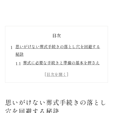
目次
思いがけない葬式手続きの落とし穴を回避する
秘訣
葬式に必要な手続きと準備の基本を押さえ
る
葬式費用の補助金申請で失敗しないコツ
葬式手続きで起こりやすいトラブル事例と
対策
思いがけない葬式手続きの落とし
家族葬の選び方と葬式費用節約のポイント
穴を回避する秘訣
ご遺族支援コーナー利用で葬式手続きが簡