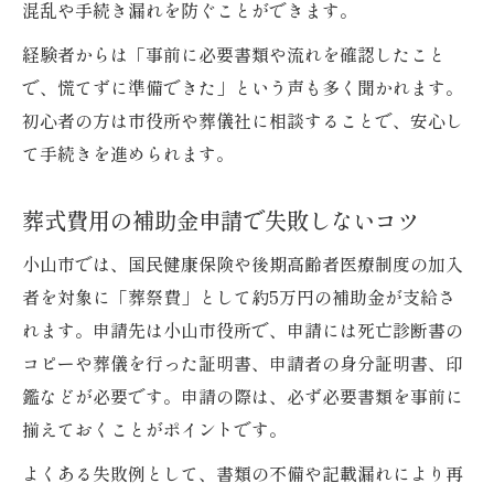
小山市の葬儀補助金を受け取るための具体
混乱や手続き漏れを防ぐことができます。
的な流れ
経験者からは「事前に必要書類や流れを確認したこと
おくやみ情報を活用した葬式補助金申請の
で、慌てずに準備できた」という声も多く聞かれます。
ポイント
初心者の方は市役所や葬儀社に相談することで、安心し
ご遺族支援コーナーでの葬式費用相談のメ
て手続きを進められます。
リット
葬式費用の補助金申請で失敗しないコツ
葬儀場選びと補助金活用で費用負担を最小
限に
小山市では、国民健康保険や後期高齢者医療制度の加入
ご遺族支援コーナーを使った葬式申請手順の流
者を対象に「葬祭費」として約5万円の補助金が支給さ
れ
れます。申請先は小山市役所で、申請には死亡診断書の
葬式の申請前に準備すべき書類とポイント
コピーや葬儀を行った証明書、申請者の身分証明書、印
ご遺族支援コーナーでのワンストップ手続
鑑などが必要です。申請の際は、必ず必要書類を事前に
き体験談
揃えておくことがポイントです。
葬式費用補助金のスムーズな受給ステップ
よくある失敗例として、書類の不備や記載漏れにより再