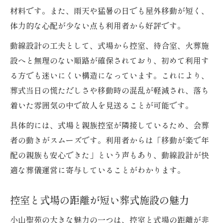
材料です。また、雨天や猛暑の日でも屋外移動が短く、
体力的な心配が少ない点も利用者から好評です。
動線設計の工夫として、式場から控室、待合室、火葬施
設へと無理のない順路が確保されており、初めて利用す
る方でも迷いにくい構造になっています。これにより、
葬式当日の慌ただしさや移動時の混乱が軽減され、落ち
着いた雰囲気の中で故人を見送ることが可能です。
具体的には、式場と親族控室が隣接しているため、会葬
者の動きがスムーズです。利用者からは「移動が楽で年
配の親族も安心できた」という声もあり、動線設計が快
適な葬儀運営に寄与していることがわかります。
控室と式場の距離が短い葬式施設の魅力
小山聖苑の大きな魅力の一つは、控室と式場の距離が非