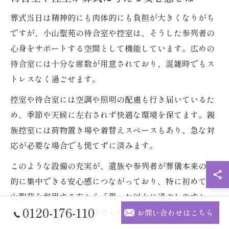
葬式当日は精神的にも肉体的にも負担が大きくなりがち
ですが、小山聖苑の待合室や控室は、そうした参列者の
心身をサポートする空間として機能しています。広めの
待合室には十分な席数が用意されており、混雑時でもス
トレスなく過ごせます。
控室や待合室には空調や照明の配慮も行き届いているた
め、季節や天候に左右されず快適な環境を保てます。親
族控室には荷物置き場や着替えスペースもあり、急な対
応が必要な場合でも慌てずに済みます。
このような設備の充実が、遺族や参列者が葬儀本来の目
的に集中できる安心感につながっており、特に初めて小
山聖苑を利用する方から「思った以上に過ごしやすかっ
0120-176-110
た」という感想が多く寄せられています。
お問い合わせはこちら