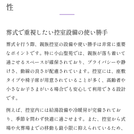
親族控室が安心な小山聖苑の特徴とは
性
葬式前後も親族控室でくつろげる理由
控室の広さや設備が葬式を快適にする工夫
小山聖苑の親族控室が選ばれるポイント
葬式で重視したい控室設備の使い勝手
葬式の準備が進めやすい控室の使いやすさ
葬式を行う際、親族控室の設備や使い勝手は非常に重要
親族控室でプライベートな時間を守る工夫
なポイントです。特に小山聖苑では、親族が落ち着いて
家族葬に最適な待合室使い方ガイド
過ごせるスペースが確保されており、プライバシーや静
けさ、動線の良さが配慮されています。控室には、座敷
少人数葬式に最適な待合室の使い方
タイプや椅子席が用意されていることが多く、高齢者や
家族葬を快適にする待合室レイアウト
小さなお子さまがいる場合でも安心して利用できる設計
葬式当日の待合室での過ごし方ポイント
です。
待合室の設備が葬式の満足度を左右する理
例えば、控室内には給湯設備や冷暖房が完備されてお
由
り、季節を問わず快適に過ごせます。また、控室から式
家族葬利用者に優しい待合室の工夫
場や火葬場までの移動も最小限に抑えられているため、
移動しやすさが際立つ葬式会場の動線