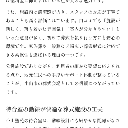
ば低料金に抑えられている点が大きな魅力です。
葬式当日の控室利用で感じる安心感の理由
また、施設内は清潔感があり、スタッフの対応が丁寧で
控室の整備状況が葬式の雰囲気を左右
あることも高く評価されています。口コミでも「施設が
小山聖苑で安心して葬式を迎えるために
新しく、落ち着いた雰囲気」「案内が分かりやすい」と
控室利用が葬式のストレスを軽減する要因
いった意見が多く、初めて葬式を執り行う方にも安心の
環境です。家族葬や一般葬など幅広い葬儀形式に対応で
きる柔軟性も選ばれる理由の一つです。
公営施設でありながら、利用者の細かな要望に応えられ
る点や、地元住民への手厚いサポート体制が整っている
ことが、小山市の葬式会場としての信頼につながってい
ます。
待合室の動線が快適な葬式施設の工夫
小山聖苑の待合室は、動線設計にも細やかな配慮がなさ