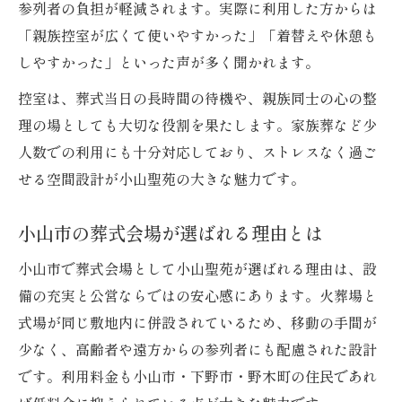
参列者の負担が軽減されます。実際に利用した方からは
葬式会場の動線設計が移動負担を軽減
「親族控室が広くて使いやすかった」「着替えや休憩も
控室と式場の距離が短い葬式施設の魅力
しやすかった」といった声が多く聞かれます。
葬式当日のスムーズな移動を実現する設備
控室は、葬式当日の長時間の待機や、親族同士の心の整
高齢者も安心して利用できる動線の工夫
理の場としても大切な役割を果たします。家族葬など少
小山聖苑の葬式会場で感じる動線の良さ
人数での利用にも十分対応しており、ストレスなく過ご
利用者目線で見る小山聖苑の魅力
せる空間設計が小山聖苑の大きな魅力です。
葬式利用者が評価する小山聖苑の特長
小山市の葬式会場が選ばれる理由とは
実際の葬式体験から見る控室の利便性
待合室や控室が葬式に与える安心感とは
小山市で葬式会場として小山聖苑が選ばれる理由は、設
備の充実と公営ならではの安心感にあります。火葬場と
利用者の声でわかる葬式施設の選び方
式場が同じ敷地内に併設されているため、移動の手間が
家族葬で好評の設備とその理由を紹介
少なく、高齢者や遠方からの参列者にも配慮された設計
控室の充実度が葬式の安心感につながる
です。利用料金も小山市・下野市・野木町の住民であれ
充実した控室設備が葬式の満足度を向上