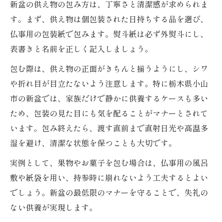
新盆の供え物の包み方は、丁寧さと清潔感が求められま
す。まず、供え物は個包装された日持ちする品を選び、
仏事用の包装紙で包みます。熨斗紙は必ず外熨斗にし、
表書きと名前を正しく記入しましょう。
包む際は、供え物の正面がきちんと揃うようにし、シワ
や折れ目が目立たないよう注意します。特に栃木県小山
市の新盆では、家族だけで静かに供養するケースも多い
ため、包装の見た目にも気を配ることがマナーとされて
います。包み終えたら、渡す直前まで直射日光や高温多
湿を避け、清潔な状態を保つことも大切です。
実例として、果物やお菓子を包む場合は、仏事用の風呂
敷や紙袋を用い、持参時に崩れないよう工夫するとよい
でしょう。新盆の最低限のマナーを守ることで、失礼の
ない供養が実現します。