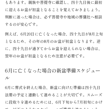
もあります。親族や菩提寺に確認し、四十九日後に最初
新盆に必要な最低限の供え物と手配手順
に迎えるお盆が初盆となることを覚えておきましょう。
葬式準備と新盆供え物の選び方ポイント
判断に迷った場合は、必ず菩提寺や地域の葬儀社へ相談
初盆で失礼しない供え物の渡し方と表現例
するのが安心です。
葬式時の初盆供え物を丁寧に渡すコツ
例えば、6月20日に亡くなった場合、四十九日が8月上旬
新盆供え物を渡す際の失礼しない言い方
となるため、その年の8月のお盆が初盆となります。逆
初盆供え物の表書きとマナーを解説
に、四十九日が過ぎてからお盆を迎えられない場合は、
新盆で気をつけたい供え物の包み方
翌年のお盆が初盆となるため注意が必要です。
葬式での供え物マナーと挨拶例文まとめ
地域慣習を踏まえた葬式と新盆準備の流れ
6月に亡くなった場合の新盆準備スケジュー
ル
葬式準備と新盆の地域慣習を理解しよう
新盆準備で押さえたい地域独自の流れ
6月に葬式を終えた場合、新盆に向けた準備は四十九日
家族だけでできる新盆と葬式の進め方
法要の予定と連動して進めることが大切です。スムーズ
に段取りを進めるためには、6月下旬から7月初旬にかけ
地域差が出やすい新盆マナーのポイント