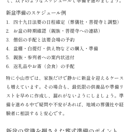
て、以下のようなスケジュールで準備を進めましょう。
新盆の常識と葬式準備で迷わないコツ
6月から始める初盆を無理なく進める実践ポイン
新盆準備のスケジュール例
ト
四十九日法要の日程確定（葬儀社・菩提寺と調整）
お盆の時期確認（親族・菩提寺への連絡）
葬式後の初盆を6月から無理なく進める方法
僧侶の手配と法要会場の予約
前倒しで始める新盆準備の実践ポイント
盆棚・白提灯・供え物などの購入・準備
6月に必要な葬式・新盆チェックリスト
親族・参列者への案内状送付
家族だけで無理なく進める新盆の工夫
返礼品やお斎（会食）の手配
新盆準備でやってはいけない注意点まとめ
特に小山市では、家族だけで静かに新盆を迎えるケース
も増えています。その場合も、最低限の供養品や準備リ
ストを早めに作成し、漏れがないようにしましょう。準
備を進める中で疑問や不安があれば、地域の葬儀社や経
験者に相談すると安心です。
新盆の常識を押さえた葬式準備のポイント