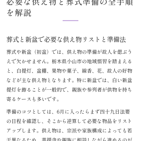
必要な供え物と葬式準備の全手順
を解説
葬式と新盆で必要な供え物リストと準備法
葬式や新盆（初盆）では、供え物の準備が故人を偲ぶう
えで欠かせません。栃木県小山市の地域慣習を踏まえる
と、白提灯、盆棚、果物や菓子、線香、花、故人の好物
などが主な供え物となります。特に新盆では、白い新盆
提灯を飾ることが一般的で、親族や参列者が供物を持ち
寄るケースも多いです。
準備のコツとしては、6月に入ったらまず四十九日法要
の日程を確認し、そこから逆算して必要な物品をリスト
アップします。供え物は、宗派や家族構成によっても若
干異なるため、菩提寺や親族に相談しながら進めるのが