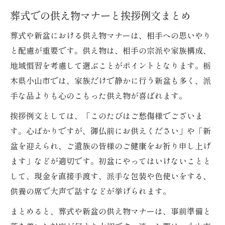
葬式での供え物マナーと挨拶例文まとめ
葬式や新盆における供え物マナーは、相手への思いやり
と配慮が重要です。供え物は、相手の宗派や家族構成、
地域慣習を考慮して選ぶことがポイントとなります。栃
木県小山市では、家族だけで静かに行う新盆も多く、派
手な品よりも心のこもった供え物が喜ばれます。
挨拶例文としては、「このたびはご愁傷様でございま
す。心ばかりですが、御仏前にお供えください」や「新
盆を迎えられ、ご遺族の皆様のご健康をお祈り申し上げ
ます」などが適切です。初盆にやってはいけないことと
して、現金を直接手渡す、派手な包装や色使いをする、
供養の席で大声で話すなどが挙げられます。
まとめると、葬式や新盆の供え物マナーは、事前準備と