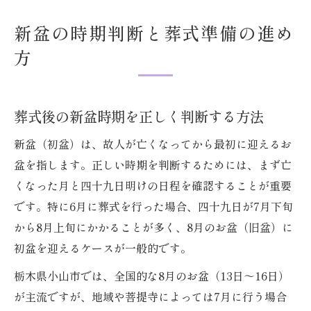
新盆の読み方と知られざる葬式マナー
新盆の時期判断と葬式準備の進め
初盆スケジュールを6月から早めに整えるコツ
方
葬式後に早めの初盆スケジュールを立てる
コツ
6月開始の新盆準備でやるべきこと一覧
葬式後の新盆時期を正しく判断する方法
初盆にやってはいけないことと注意点
新盆（初盆）は、故人が亡くなってから最初に迎えるお
葬式と新盆の最低限おさえる段取り
盆を指します。正しい時期を判断するためには、まず亡
新盆しないといけないことの優先順位
くなった月と四十九日明けの日程を確認することが重要
必要な供え物と葬式準備の全手順を解説
です。特に6月に葬式を行った場合、四十九日が7月下旬
から8月上旬にかかることが多く、8月のお盆（旧盆）に
葬式と新盆で必要な供え物リストと準備法
初盆を迎えるケースが一般的です。
新盆用セット活用で効率的な葬式準備を実
現
栃木県小山市では、全国的な8月のお盆（13日～16日）
初盆の供え物準備でやることと流れ
が主流ですが、地域や菩提寺によっては7月に行う場合