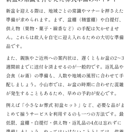
新盆を迎える際は、地域ごとの常識やマナーを押さえた
準備が求められます。まず、盆棚（精霊棚）や白提灯、
供え物（果物・菓子・線香など）の手配は欠かせませ
ん。これらは故人を自宅に迎え入れるための大切な準備
品です。
また、親族やご近所への案内状は、遅くともお盆の2～3
週間前までに送付を済ませるのが一般的です。返礼品や
会食（お斎）の準備も、人数や地域の風習に合わせて手
配しましょう。小山市では、お盆の時期に合わせた混雑
が発生することもあるため、早めの予約が安心です。
例えば「小さなお葬式 初盆セット」など、必要な品がま
とめて揃うサービスを利用するのも一つの方法です。最
低限、盆棚・白提灯・供え物・返礼品の4点は忘れずに
準備しましょう。やってはいけないこととしては、供養