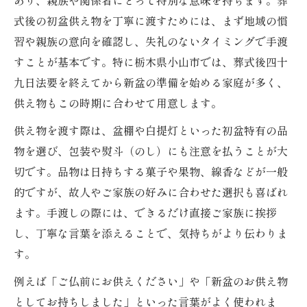
あり、親族や関係者にとって特別な意味を持ちます。葬
式後の初盆供え物を丁寧に渡すためには、まず地域の慣
習や親族の意向を確認し、失礼のないタイミングで手渡
すことが基本です。特に栃木県小山市では、葬式後四十
九日法要を終えてから新盆の準備を始める家庭が多く、
供え物もこの時期に合わせて用意します。
供え物を渡す際は、盆棚や白提灯といった初盆特有の品
物を選び、包装や熨斗（のし）にも注意を払うことが大
切です。品物は日持ちする菓子や果物、線香などが一般
的ですが、故人やご家族の好みに合わせた選択も喜ばれ
ます。手渡しの際には、できるだけ直接ご家族に挨拶
し、丁寧な言葉を添えることで、気持ちがより伝わりま
す。
例えば「ご仏前にお供えください」や「新盆のお供え物
としてお持ちしました」といった言葉がよく使われま