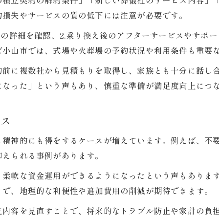
の積立契約の解約条件」「新しい葬儀社のサービス内容」
葬式プランの特徴と費用をしっかり確認
的損失やサービスの質の低下には注意が必要です。
ンの詳細を確認、2.乗り換え後のアフターサービスやサポー
ば小山市では、式場や火葬場の予約状況や利用条件も重要
約前に複数社から見積もりを取得し、家族とも十分に話し
になった」という声もあり、慎重な準備が満足度向上につ
ース
も精神的にも得をするケースが増えています。例えば、不
抑えられる事例があります。
り柔軟な資金運用ができるようになったという声もありま
とで、地理的な利便性や追加費用の削減が期待できます。
立内容を見直すことで、将来的なトラブル防止や家計の負