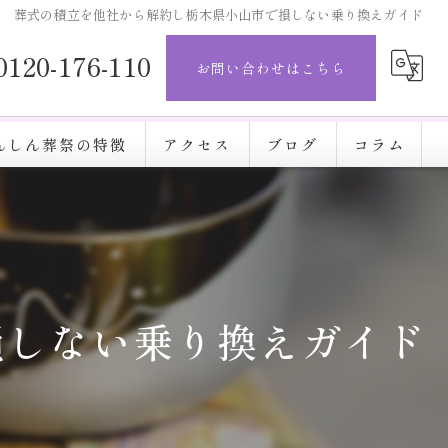
葬式の積立を他社から解約し栃木県小山市で損しない乗り換えガイド
0120-176-110
お問い合わせはこちら
んしん葬祭の特徴
アクセス
ブログ
コラム
損しない乗り換えガイド