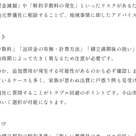
戻金減額」や「解約手数料の発生」といったリスクがある
葬式の返金・手数料に関するよくある疑問
地元葬儀社に相談することで、地域事情に即したアドバイ
家計を守る葬式費用の節約術
葬式の積立見直しで家計を守る実践法
ント
無駄を省く葬式費用の削減ポイント
手数料」「返戻金の有無・計算方法」「積立満期後の扱い
葬式にかかる費用を抑える乗り換え術
約時期によって大きく異なるため注意が必要です。
積立解約と乗り換えで得する家計管理
のか、追加費用が発生する可能性があるのかも必ず確認し
葬式費用節約のための契約チェック項目
ているケースも多く、家族が思わぬ出費に戸惑う例も見受
納得できる葬儀プラン選び方ガイド
儀社に質問することがトラブル回避のポイントです。小山
葬式プラン選びで後悔しないための比較法
のいく選択が可能になります。
希望に合う葬式プランの選び方ポイント
積立解約後の賢い葬式プラン検討手順
コツ
家族の希望を反映する葬式プランの探し方