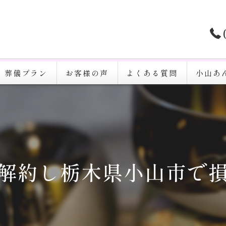
葬儀プラン
お客様の声
よくある質問
小山あ
家族葬
一日葬
火葬
解約し栃木県小山市で
告別式
通夜