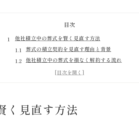
目次
他社積立中の葬式を賢く見直す方法
葬式の積立契約を見直す理由と背景
他社積立中の葬式を損なく解約する流れ
葬式積立の契約内容を確認するポイント
乗り換え時に失敗しない葬式準備のコツ
葬式の積立見直しで家族が得するケース
積立解約を考える方へ損を防ぐポイント
賢く見直す方法
葬式の積立解約で損をしない基本知識
解約時に必要な葬式関連書類の整理法
積立解約の返戻金と手数料の仕組み解説