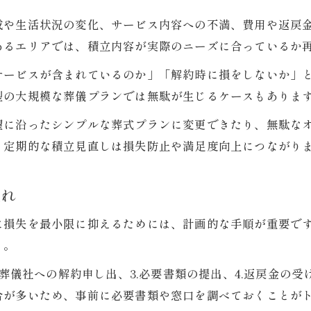
葬式積立を賢く解約するための注意事項
成や生活状況の変化、サービス内容への不満、費用や返戻
葬式の途中解約で損しないための対策
あるエリアでは、積立内容が実際のニーズに合っているか
互助会からの乗り換えで得する心得
サービスが含まれているのか」「解約時に損をしないか」
葬式の互助会乗り換え時の判断基準
型の大規模な葬儀プランでは無駄が生じるケースもありま
互助会解約で損を防ぐ葬式の選び方
望に沿ったシンプルな葬式プランに変更できたり、無駄な
乗り換え前に知るべき葬式の注意点
、定期的な積立見直しは損失防止や満足度向上につながり
葬式互助会の解約手続きと必要準備
乗り換えによる葬式費用の節約効果
流れ
返金や手数料の疑問を徹底チェック
に損失を最小限に抑えるためには、計画的な手順が重要で
葬式の解約時に返金される金額の目安
う。
積立解約の際の手数料の内訳を知る
.葬儀社への解約申し出、3.必要書類の提出、4.返戻金の
葬式返戻金が戻るタイミングと流れ
合が多いため、事前に必要書類や窓口を調べておくことが
手数料で損しない葬式乗り換え方法