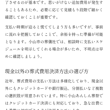
了させるのが基本です。思いがけない追加費用が発生す
地域特有の補助金制度を活用した葬式費用
ることもあるため、必要に応じて見積もり段階で細かく
対策
確認しておくことが重要です。
葬式費用の柔軟な決済方法とそのメリット
支払い時期が迫ると慌ててしまう方も多いですが、事前
小山市の葬式費用支払いに役立つ最新情報
に流れを把握しておくことで、余裕を持った準備が可能
自分に合った葬式費用支払い方法の見つけ
となります。小山市の葬儀社では、相談時に支払いスケ
方
ジュールを明示してくれる場合が多いため、不明点は早
クレジットカード対応の安心ポイント
めに確認しましょう。
クレジットカードで葬式費用を支払うメリ
現金以外の葬式費用決済方法の選び方
ット
ポイント還元でお得な葬式費用の管理法
近年、葬式費用の支払い方法は多様化しており、現金以
葬式費用のカード決済で注意すべき点とは
外にもクレジットカードや銀行振込、分割払いなど複数
の選択肢が用意されています。特に小山あんしん葬祭で
クレジット対応の葬式費用支払い最新事情
はクレジットカード決済にも対応しており、急な出費に
安心できるカード払いの葬式費用サポート