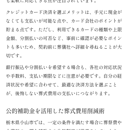
も柔軟に対応できる点が注目されています。
知って得する葬式費用の補助金制度
クレジットカード決済を選ぶメリットは、手元に現金が
葬式費用に使える補助金制度の基礎知識
なくても支払いが可能な点や、カード会社のポイントが
自治体ごとの葬式費用補助金利用方法
貯まる点です。ただし、利用できるカードの種類や上限
補助金申請で葬式費用を抑える実践例
金額、分割払いの可否など、事前に確認が必要なポイン
葬式費用補助金の申請条件と必要書類とは
トも多いため、契約前に葬儀社へ詳細を尋ねることが大
活用しやすい葬式費用補助金一覧まとめ
切です。
銀行振込や分割払いを希望する場合も、各社の対応状況
や手数料、支払い期限などに注意が必要です。自分の経
済状況や希望に合わせて、最適な決済方法を選ぶこと
が、後悔しない葬式費用の支払いにつながります。
公的補助金を活用した葬式費用削減術
栃木県小山市では、一定の条件を満たす場合に葬祭費や