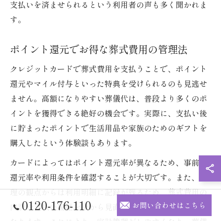
支払いを済ませられるという利用者の声も多く聞かれま
す。
ポイント還元でお得な葬式費用の管理法
クレジットカードで葬式費用を支払うことで、ポイント
還元やマイル付与といった特典を受けられるのも見逃せ
ません。高額になりやすい葬儀代は、普段より多くのポ
イントを獲得できる絶好の機会です。実際に、支払い後
に貯まったポイントで生活用品や家族のためのギフトを
購入したという体験談もあります。
カードによってはポイント還元率が異なるため、事前に
還元率や利用条件を確認することが大切です。また、管
理の観点からは利用明細に記録が残るため、葬式費用の
0120-176-110
お問い合わせはこちら
内訳や支払い履歴を後から見直しやすい点もメリットと