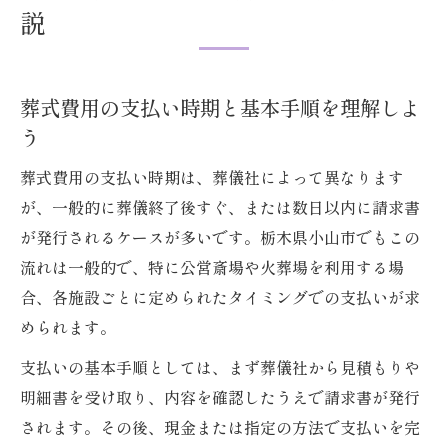
現金不要で安心な葬儀代のおさえ方
説
現金不要の葬式費用支払い方法を徹底紹介
クレジットカードで支払う葬式の安心感
分割払いや後払いで葬式費用の負担軽減
葬式費用の支払い時期と基本手順を理解しよ
う
電子マネーや振込対応の葬式費用管理法
現金がなくても利用できる葬式支払い術
葬式費用の支払い時期は、葬儀社によって異なります
分割払いや補助金活用で負担軽減も
が、一般的に葬儀終了後すぐ、または数日以内に請求書
が発行されるケースが多いです。栃木県小山市でもこの
葬式費用の分割払い利用時のポイント解説
流れは一般的で、特に公営斎場や火葬場を利用する場
補助金申請で葬式費用を軽減する流れ
合、各施設ごとに定められたタイミングでの支払いが求
分割と補助金を組み合わせた葬式費用対策
められます。
経済的負担を減らす葬式費用の具体例
支払いの基本手順としては、まず葬儀社から見積もりや
補助金活用時に注意すべき葬式費用の条件
明細書を受け取り、内容を確認したうえで請求書が発行
小山市で叶える柔軟な葬式支払い術
されます。その後、現金または指定の方法で支払いを完
小山市の葬式費用支払い選択肢を徹底比較