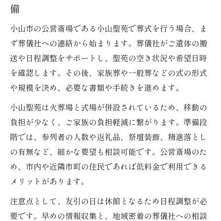
点
備
小山市の家族葬支援が安心できる理由
小山市の公営斎場である小山聖苑で葬式を行う場合、ま
小山聖苑利用で得られる葬式の安心サポー
ず葬儀社への連絡から始まります。葬儀社がご遺体の搬
ト
送や日程調整をサポートし、聖苑の空き状況や希望日時
柔軟な葬式対応で家族の希望に応える工夫
を確認します。その後、家族葬や一般葬などの式の形式
葬式の不安を解消できる地元サポート内容
や規模を決め、必要な書類や手続きを進めます。
家族葬なら小山聖苑利用が選ばれる理由
小山聖苑は火葬場と式場が併設されているため、移動の
葬式を小山聖苑で選ぶ家族葬のメリット
負担が少なく、ご家族の負担軽減に繋がります。準備段
小山市で家族葬を行う際の利便性と魅力
階では、参列者の人数や返礼品、祭壇装飾、精進落とし
葬式負担を軽減する小山聖苑の強みを紹介
の有無など、細かな要望も相談可能です。公営斎場のた
め、市内や近隣市町の住民であれば低料金で利用できる
家族葬に最適な小山聖苑利用の理由と背景
メリットがあります。
地元密着の葬式が安心な理由を具体的に解
説
注意点として、友引の日は休館となるため日程調整が必
要です。早めの情報収集と、地域密着の葬儀社への相談
費用と負担を抑えた葬式の進め方とは