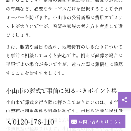
の有無など、必要なサービスだけを選択することで予算
オーバーを防げます。小山市の公営斎場は費用面でメリ
ットが大きいですが、希望や家族の考え方も考慮して選
びましょう。
また、服装や当日の流れ、地域特有のしきたりについて
も事前に相談しておくと安心です。例えば直葬の場合は
平服でよい場合が多いですが、迷った際は葬儀社に確認
することをおすすめします。
小山市の葬式で事前に知るべきポイント集
小山市で葬式を行う際に押さえておきたいのは、まず小
山聖苑の利用条件や料金体系です。市民や近隣住民は低
料金で利用でき、火葬場と式場が一体となっているため
0120-176-110
お問い合わせはこちら
移動負担が軽減されます。小山聖苑の休館日や混雑状況