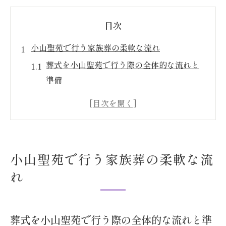
目次
小山聖苑で行う家族葬の柔軟な流れ
葬式を小山聖苑で行う際の全体的な流れと
準備
家族葬で求められる柔軟な対応ポイントと
は
小山市の葬式が安心できる理由と特徴解説
家族葬プランの選び方と葬式の進め方を確
小山聖苑で行う家族葬の柔軟な流
認
れ
小山聖苑利用時の葬式当日の動きと注意点
地元密着で安心の葬式プランをご紹介
葬式における地元密着型プランの魅力と利
葬式を小山聖苑で行う際の全体的な流れと準