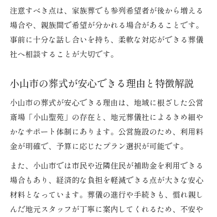
注意すべき点は、家族葬でも参列希望者が後から増える
家族葬プラン選びで押さえておきたい重要
場合や、親族間で希望が分かれる場合があることです。
事項
事前に十分な話し合いを持ち、柔軟な対応ができる葬儀
小山市の葬式で事前に知るべきポイント集
社へ相談することが大切です。
貯金がなくても家族葬を実現する工夫
葬式費用が心配な時の家族葬実現術
小山市の葬式が安心できる理由と特徴解説
貯金ゼロでも安心の葬式サポート活用法
小山市の葬式が安心できる理由は、地域に根ざした公営
家族葬で利用できる公的支援と申請ポイン
斎場「小山聖苑」の存在と、地元葬儀社によるきめ細や
ト
かなサポート体制にあります。公営施設のため、利用料
葬式の費用負担を最小限に抑える方法を解
金が明確で、予算に応じたプラン選択が可能です。
説
また、小山市では市民や近隣住民が補助金を利用できる
家族のみの直葬を選ぶ際の注意点と準備事
場合もあり、経済的な負担を軽減できる点が大きな安心
項
材料となっています。葬儀の進行や手続きも、慣れ親し
んだ地元スタッフが丁寧に案内してくれるため、不安や