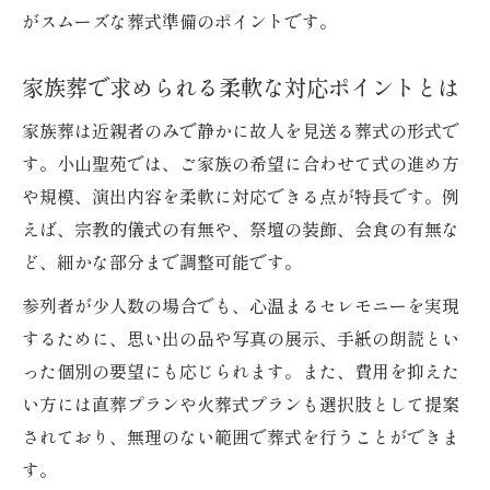
がスムーズな葬式準備のポイントです。
葬式費用を抑えるための家族葬プラン活用
法
家族葬で求められる柔軟な対応ポイントとは
小山聖苑利用で実現する低コストの葬式手
順
家族葬は近親者のみで静かに故人を見送る葬式の形式で
す。小山聖苑では、ご家族の希望に合わせて式の進め方
葬式負担軽減のために必要な公的支援活用
や規模、演出内容を柔軟に対応できる点が特長です。例
術
えば、宗教的儀式の有無や、祭壇の装飾、会食の有無な
家族葬費用を無理なく抑える工夫と注意点
ど、細かな部分まで調整可能です。
小山市の葬式で利用できる給付金や補助制
参列者が少人数の場合でも、心温まるセレモニーを実現
度
するために、思い出の品や写真の展示、手紙の朗読とい
小山市で葬式を準備する時のポイント
った個別の要望にも応じられます。また、費用を抑えた
葬式準備で失敗しない家族葬の流れ解説
い方には直葬プランや火葬式プランも選択肢として提案
小山市で家族葬を進める際の注意点まとめ
されており、無理のない範囲で葬式を行うことができま
葬式手続きや必要書類の準備方法を詳しく
す。
解説