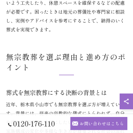
いよう工夫したり、休憩スペースを確保するなどの配慮
が必要です。困ったときは地元の葬儀社や専門家に相談
し、実例やアドバイスを参考にすることで、納得のいく
葬式を実現できます。
無宗教葬を選ぶ理由と進め方のポ
イント
葬式を無宗教葬にする決断の背景とは
近年、栃木県小山市でも無宗教葬を選ぶ方が増えていま
す。背景には、従来の宗教的な儀式にとらわれず、自分
0120-176-110
や故人の価値観を大切にしたいという思いがあります。
お問い合わせはこちら
家族構成の変化や多様な生き方が尊重される社会の流れ