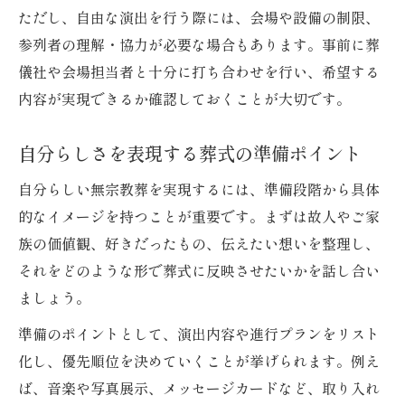
ただし、自由な演出を行う際には、会場や設備の制限、
夫
参列者の理解・協力が必要な場合もあります。事前に葬
手作りのアイテムで温もりある葬式演出
儀社や会場担当者と十分に打ち合わせを行い、希望する
葬式に詩や手紙を取り入れる感動アイデア
内容が実現できるか確認しておくことが大切です。
参列者と共につくる葬式の新しい形
自分らしさを表現するお別れの演出術
自分らしさを表現する葬式の準備ポイント
葬式で自分らしさが伝わる演出の工夫
自分らしい無宗教葬を実現するには、準備段階から具体
好きな音楽で彩るお別れの葬式空間
的なイメージを持つことが重要です。まずは故人やご家
葬式に写真やスライドを活用する方法
族の価値観、好きだったもの、伝えたい想いを整理し、
それをどのような形で葬式に反映させたいかを話し合い
メッセージカードが生む心温まる葬式時間
ましょう。
家族で選ぶ葬式演出のポイントと注意点
無宗教葬を選ぶ理由と進め方のポイント
準備のポイントとして、演出内容や進行プランをリスト
化し、優先順位を決めていくことが挙げられます。例え
葬式を無宗教葬にする決断の背景とは
ば、音楽や写真展示、メッセージカードなど、取り入れ
自由な葬式を選ぶメリットと注意点