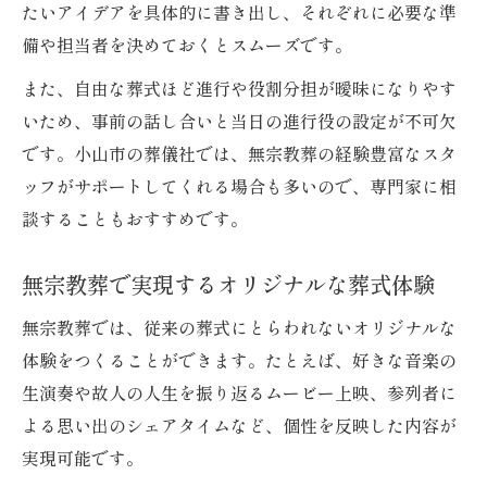
たいアイデアを具体的に書き出し、それぞれに必要な準
無宗教葬の葬式準備で大切なポイント
備や担当者を決めておくとスムーズです。
家族で共有したい葬式の進め方の工夫
また、自由な葬式ほど進行や役割分担が曖昧になりやす
葬式の負担を減らす無宗教葬活用法
いため、事前の話し合いと当日の進行役の設定が不可欠
です。小山市の葬儀社では、無宗教葬の経験豊富なスタ
ッフがサポートしてくれる場合も多いので、専門家に相
談することもおすすめです。
無宗教葬で実現するオリジナルな葬式体験
無宗教葬では、従来の葬式にとらわれないオリジナルな
体験をつくることができます。たとえば、好きな音楽の
生演奏や故人の人生を振り返るムービー上映、参列者に
よる思い出のシェアタイムなど、個性を反映した内容が
実現可能です。