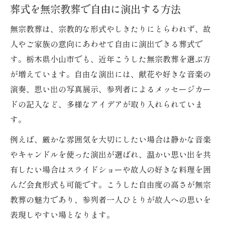
思い出を彩る葬式の写真やメッセージ活用
葬式を無宗教葬で自由に演出する方法
術
無宗教葬は、宗教的な形式やしきたりにとらわれず、故
参列者参加型の葬式で心をつなぐ工夫点
人やご家族の意向にあわせて自由に演出できる葬式で
葬式に静けさと温かさを両立する演出
す。栃木県小山市でも、近年こうした無宗教葬を選ぶ方
想いを込めた無宗教葬ならではの式次第
が増えています。自由な演出には、献花や好きな音楽の
演奏、思い出の写真展示、参列者によるメッセージカー
葬式の式次第を自由に組み立てるポイント
ドの記入など、多様なアイデアが取り入れられていま
開式から閉式までの葬式流れの工夫例
す。
献花や音楽で彩る無宗教葬の葬式進行
例えば、厳かな雰囲気を大切にしたい場合は静かな音楽
家族の想いを引き出す葬式の言葉選び
やキャンドルを使った演出が選ばれ、温かい思い出を共
葬式に静かな時間を生む式次第の取り入れ
有したい場合はスライドショーや故人の好きな料理を囲
方
んだ会食形式も可能です。こうした自由度の高さが無宗
葬式に個性を添える演出アイデア集
教葬の魅力であり、参列者一人ひとりが故人への思いを
葬式を個性的にする演出方法を紹介
表現しやすい場となります。
無宗教葬の葬式で思い出コーナーを作る工