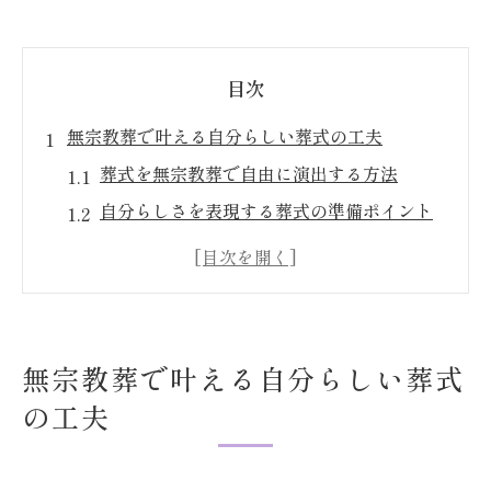
目次
無宗教葬で叶える自分らしい葬式の工夫
葬式を無宗教葬で自由に演出する方法
自分らしさを表現する葬式の準備ポイント
無宗教葬で実現するオリジナルな葬式体験
自由な葬式が持つ意味とメリットを考える
式次第を工夫した葬式の進め方とは
自由な演出が光る無宗教葬の新提案
無宗教葬で叶える自分らしい葬式
葬式で選べる自由な演出アイデア集
の工夫
無宗教葬の葬式に音楽や映像を取り入れる
工夫