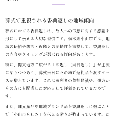
2026年トレンドの香典返しギフト特集
センスのいい香典返しが葬式で喜ばれる理
由
葬式で重視される香典返しの地域傾向
最新カタログギフトで差がつく葬式返礼品
葬式における香典返しは、故人への弔意に対する感謝を
葬式で注目の香典返しランキングを解説
形にして伝える大切な習慣です。栃木県小山市では、地
香典返しカタログギフト人気ランキング解説
域の伝統や親族・近隣との関係性を重視して、香典返し
の内容やタイミングが選ばれる傾向があります。
葬式で人気の香典返しカタログギフト比較
香典返しカタログギフト人気ランキングの
特に、関東地方で広がる「即返し（当日返し）」が主流
特徴
になりつつあり、葬式当日にその場で返礼品を渡すケー
2026年注目の香典返しギフト最新情報
スが増えています。これは参列者の負担軽減や、遠方か
らの方にも配慮した対応として評価されているためで
葬式後に選ばれるカタログギフトの傾向
す。
センスのいい香典返しカタログギフト解説
また、地元産品や地域ブランド品を香典返しに選ぶこと
失礼にならない香典返し選びのポイント
で「小山市らしさ」を伝える動きが強まっています。た
葬式で失礼のない香典返し選びの基本