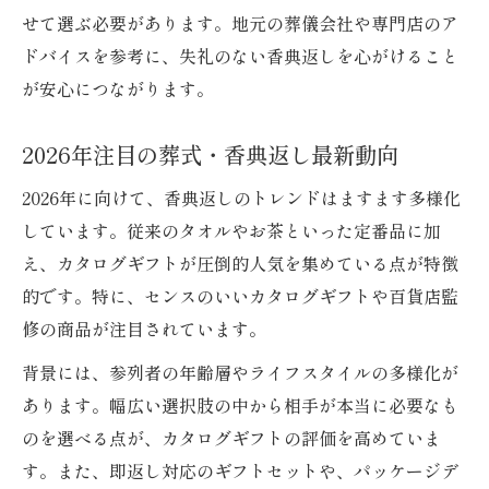
方
せて選ぶ必要があります。地元の葬儀会社や専門店のア
百貨店やオンラインで選ぶ安心ギフトの特
ドバイスを参考に、失礼のない香典返しを心がけること
徴
が安心につながります。
葬式に適したカタログギフトの買い方解説
2026年注目の葬式・香典返し最新動向
香典返しカタログギフト購入時の注意点
評判が良いカタログギフト購入先を紹介
2026年に向けて、香典返しのトレンドはますます多様化
しています。従来のタオルやお茶といった定番品に加
え、カタログギフトが圧倒的人気を集めている点が特徴
的です。特に、センスのいいカタログギフトや百貨店監
修の商品が注目されています。
背景には、参列者の年齢層やライフスタイルの多様化が
あります。幅広い選択肢の中から相手が本当に必要なも
のを選べる点が、カタログギフトの評価を高めていま
す。また、即返し対応のギフトセットや、パッケージデ