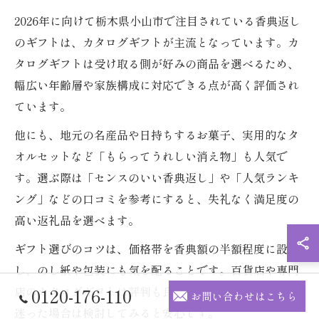
2026年に向けて栃木県小山市で注目されている香典返し
のギフトは、カタログギフトが主流となっています。カ
タログギフトは受け取る側が好みの商品を選べるため、
幅広い年齢層や家族構成に対応できる点が高く評価され
ています。
他にも、地元の名産品や日持ちするお菓子、実用的なタ
オルセットなど「もらってうれしい消え物」も人気で
す。選ぶ際は「センスのいい香典返し」や「人気ランキ
ング」などの口コミを参考にすると、失礼なく満足度の
高い返礼品を選べます。
ギフト選びのコツは、価格帯を香典額の半額程度に設定
し、のし紙や包装にも気を配ることです。百貨店や専門
店のカタログギフトは評判も良く、信頼性が高いので、
0120-176-110
お問い合わせはこちら
迷った場合は検討してみると安心です。