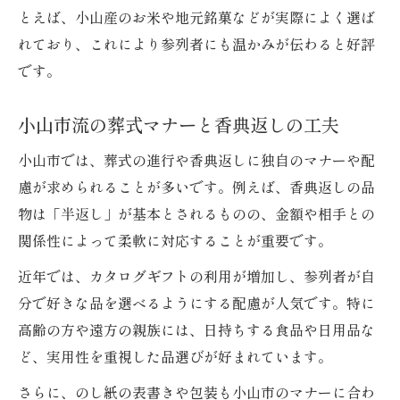
とえば、小山産のお米や地元銘菓などが実際によく選ば
香典返しカタログギフト選定時の注意点
れており、これにより参列者にも温かみが伝わると好評
評判が高い香典返しの選び方を解説
です。
葬式でトラブル回避する香典返しマナー
香典返しギフトで気をつけたいポイント
小山市流の葬式マナーと香典返しの工夫
即返しを検討する際に知っておきたい葬式マナ
小山市では、葬式の進行や香典返しに独自のマナーや配
ー
慮が求められることが多いです。例えば、香典返しの品
葬式で増える即返しの基本マナー
物は「半返し」が基本とされるものの、金額や相手との
香典返し即返しを選ぶ際の注意点
関係性によって柔軟に対応することが重要です。
葬式で即返しを行う時の流れとコツ
近年では、カタログギフトの利用が増加し、参列者が自
即返しが必要な葬式の地域事情とは
分で好きな品を選べるようにする配慮が人気です。特に
香典返し即返しに適したギフト選び
高齢の方や遠方の親族には、日持ちする食品や日用品な
カタログギフトはどこで購入が安心か徹底検証
ど、実用性を重視した品選びが好まれています。
葬式香典返しカタログギフト購入先の選び
さらに、のし紙の表書きや包装も小山市のマナーに合わ