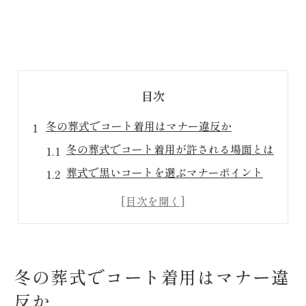
目次
冬の葬式でコート着用はマナー違反か
冬の葬式でコート着用が許される場面とは
葬式で黒いコートを選ぶマナーポイント
受付前でのコート脱ぎタイミングを解説
冬の葬儀で防寒着がOKなケースの特徴
小山市の葬式参列で注意すべき服装規定
寒い葬儀参列時に防寒着はどこまで許される
冬の葬式でコート着用はマナー違
冬の葬式で防寒着を着る際の注意点
反か