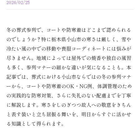
2026/02/25
冬の葬式参列で、コートや防寒着はどこまで認められる
のでしょうか？特に栃木県小山市の寒さは厳しく、雪や
冷たい風の中での移動や喪服コーディネートには悩みが
尽きません。地域によっては屋外での焼香や独自の風習
も多く、参列マナーの細かな違いが気になることも。本
記事では、葬式における小山市ならではの冬の参列マナ
ーから、コートや防寒着のOK・NG例、体調管理のため
の実践的な防寒対策、さらに失礼のない配慮までを丁寧
に解説します。寒さをしのぎつつ故人への敬意をきちん
と表す装いと立ち居振る舞いを、明日からすぐに活かせ
る知識として得られます。