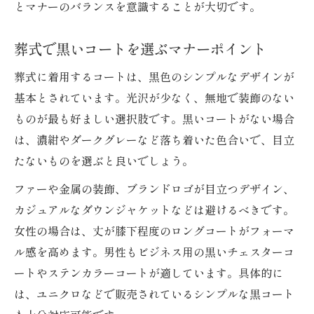
ダウンコートと葬式マナーの関係性
とマナーのバランスを意識することが大切です。
寒い日の葬儀で選ぶべき防寒着とは
葬式で黒いコートを選ぶマナーポイント
ダウンジャケットOKな例外はあるのか
冬の通夜で女性が選ぶべき服装マナー
葬式に着用するコートは、黒色のシンプルなデザインが
冬の通夜で女性が守るべき葬式服装マナー
基本とされています。光沢が少なく、無地で装飾のない
ものが最も好ましい選択肢です。黒いコートがない場合
女性の葬式参列に適したスカート丈とは
は、濃紺やダークグレーなど落ち着いた色合いで、目立
葬式で厚手タイツやインナーを使う工夫
たないものを選ぶと良いでしょう。
お通夜でNGな防寒アイテムとその理由
ファーや金属の装飾、ブランドロゴが目立つデザイン、
女性の冬葬儀で寒さ対策を両立する方法
カジュアルなダウンジャケットなどは避けるべきです。
葬式での黒いコートがない時の対処法
女性の場合は、丈が膝下程度のロングコートがフォーマ
黒いコートがない場合の葬式服装対応
ル感を高めます。男性もビジネス用の黒いチェスターコ
ダークカラーコートで代用できるか解説
ートやステンカラーコートが適しています。具体的に
コートなしで葬式参列する際の注意点
は、ユニクロなどで販売されているシンプルな黒コート
冬の葬儀で目立たない防寒着の選び方