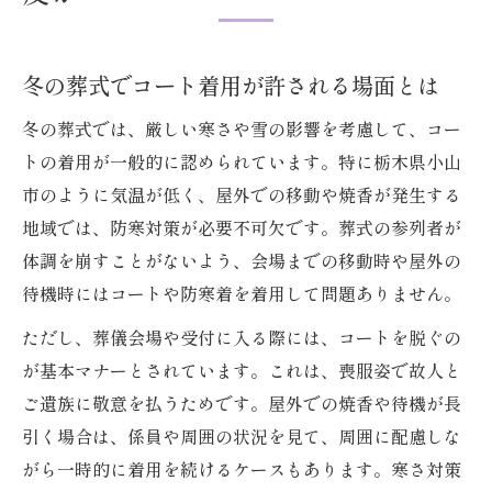
葬式参列時に許容される防寒アイテム例
屋外焼香で防寒着を着用する場合の配慮
冬の葬式でコート着用が許される場面とは
葬式でダウンコートがNGな理由と代案
喪服の下におすすめな防寒対策を解説
冬の葬式では、厳しい寒さや雪の影響を考慮して、コー
喪服の上に羽織るもの選びのポイント
トの着用が一般的に認められています。特に栃木県小山
市のように気温が低く、屋外での移動や焼香が発生する
冬の葬式で羽織るべきコートの条件
地域では、防寒対策が必要不可欠です。葬式の参列者が
葬式に適した黒いコートの選び方
体調を崩すことがないよう、会場までの移動時や屋外の
喪服の上に羽織るものの素材マナー
待機時にはコートや防寒着を着用して問題ありません。
防寒しつつ失礼にならない着こなし例
ただし、葬儀会場や受付に入る際には、コートを脱ぐの
冬葬式でユニクロコートを選ぶ際の注意
が基本マナーとされています。これは、喪服姿で故人と
ダウンジャケットが葬式でNGな理由を解説
ご遺族に敬意を払うためです。屋外での焼香や待機が長
葬式でダウンジャケットが避けられる理由
引く場合は、係員や周囲の状況を見て、周囲に配慮しな
冬の葬式で見落としがちな着用NG例
がら一時的に着用を続けるケースもあります。寒さ対策