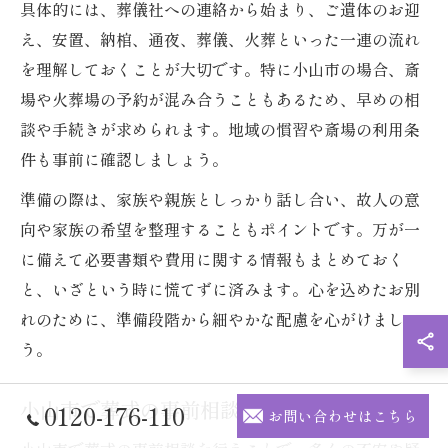
具体的には、葬儀社への連絡から始まり、ご遺体のお迎
え、安置、納棺、通夜、葬儀、火葬といった一連の流れ
を理解しておくことが大切です。特に小山市の場合、斎
場や火葬場の予約が混み合うこともあるため、早めの相
談や手続きが求められます。地域の慣習や斎場の利用条
件も事前に確認しましょう。
準備の際は、家族や親族としっかり話し合い、故人の意
向や家族の希望を整理することもポイントです。万が一
に備えて必要書類や費用に関する情報もまとめておく
と、いざという時に慌てずに済みます。心を込めたお別
れのために、準備段階から細やかな配慮を心がけましょ
う。
小山市で葬式の事前相談を活用するメリット
0120-176-110
お問い合わせはこちら