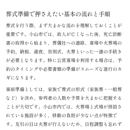
大切な別れを支える葬式ガイド小山市編
葬式準備で押さえたい基本の流れと手順
小山市の葬式ガイドが提案する別れの心得
葬式を行う際、まず大まかな流れを理解しておくことが
葬式で失敗しないための地域マナーと注意
重要です。小山市では、故人が亡くなった後、死亡診断
点
書の取得から始まり、葬儀社への連絡、斎場や火葬場の
葬式ガイドに学ぶ大切な人を送る際の心構
予約、納棺、通夜、告別式、火葬といった一連の手続き
え
が必要となります。特に公営斎場を利用する場合は、予
葬式を通じて心を伝えるためのサポート術
約のタイミングや必要書類の準備がスムーズな進行のカ
故人に寄り添う小山市流の葬式演出アイデ
ギになります。
ア
事前準備としては、家族で葬式の形式（家族葬・一般葬
葬式を控える方のための実践ポイント解説
など）を決め、参列者の人数や予算を大まかに把握する
葬式を控える際に準備したい実践的ポイン
ことが大切です。小山市内では、火葬場と式場が併設さ
ト
れている施設が多く、移動の負担が少ない点が特徴で
小山市で葬式を行う前に知るべき注意事項
す。友引の日は火葬が行えないため、日程調整も忘れず