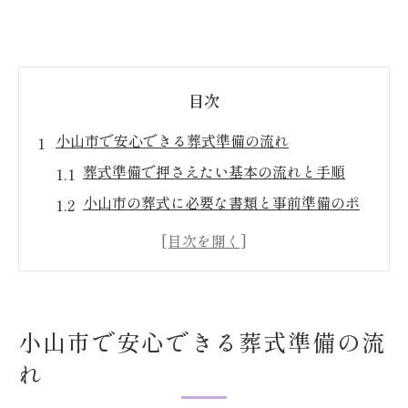
目次
小山市で安心できる葬式準備の流れ
葬式準備で押さえたい基本の流れと手順
小山市の葬式に必要な書類と事前準備のポ
イント
葬式ガイドが教える安心の相談先とサポー
ト方法
葬式をスムーズに進めるための家族間の話
小山市で安心できる葬式準備の流
し合い方
れ
小山市内斎場利用時の葬式準備で気をつけ
る点