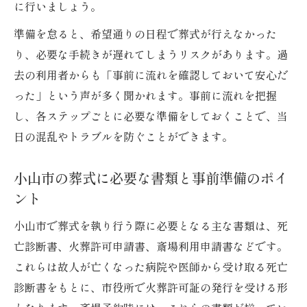
直前でも間に合う葬式ガイドの活用方法
に行いましょう。
葬式費用やプラン選びの重要なチェック項
準備を怠ると、希望通りの日程で葬式が行えなかった
目
り、必要な手続きが遅れてしまうリスクがあります。過
地域に合った葬式手順で失敗を防ぐコツ
去の利用者からも「事前に流れを確認しておいて安心だ
った」という声が多く聞かれます。事前に流れを把握
家族葬や一日葬にも役立つ小山市の知識
し、各ステップごとに必要な準備をしておくことで、当
小山市で選べる家族葬や一日葬の特徴と流
日の混乱やトラブルを防ぐことができます。
れ
家族葬・一日葬の葬式費用を抑える工夫
小山市の葬式に必要な書類と事前準備のポイ
葬式の形式ごとに必要な準備とポイント
ント
小山市で家族葬を選ぶ際の注意点と手順
小山市で葬式を執り行う際に必要となる主な書類は、死
一日葬の進め方と葬式ガイドの活用方法
亡診断書、火葬許可申請書、斎場利用申請書などです。
心を込めた葬式を実現する事前準備の知恵
これらは故人が亡くなった病院や医師から受け取る死亡
葬式を心を込めて行うための準備の進め方
診断書をもとに、市役所で火葬許可証の発行を受ける形
小山市で葬式の事前相談を活用するメリッ