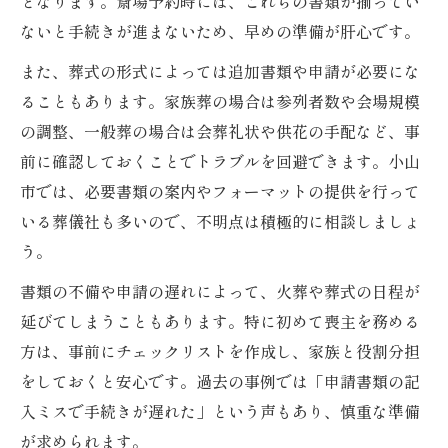
となります。斎場予約時には、これらの書類が揃ってい
ト
ないと手続きが進まないため、早めの準備が肝心です。
大切な人のための葬式ガイドと準備の工夫
また、葬式の形式によっては追加書類や申請が必要にな
希望に合わせた葬式内容を決めるための知
ることもあります。家族葬の場合は参列者数や会場規模
識
の調整、一般葬の場合は会葬礼状や供花の手配など、事
地域の葬式習慣を理解したうえでの準備方
前に確認しておくことでトラブルを回避できます。小山
法
市では、必要書類の案内やフォーマットの提供を行って
初めてでも安心の葬式手続き徹底サポート
いる葬儀社も多いので、不明点は積極的に相談しましょ
う。
初めての葬式でも安心できる手続きサポー
ト
書類の不備や申請の遅れによって、火葬や葬式の日程が
小山市で必要な葬式関係の手続き一覧と流
延びてしまうこともあります。特に初めて喪主を務める
れ
方は、事前にチェックリストを作成し、家族と役割分担
をしておくと安心です。過去の事例では「申請書類の記
失敗しない葬式手続きのポイントと注意事
入ミスで手続きが遅れた」という声もあり、慎重な準備
項
が求められます。
手続きに迷ったときの葬式ガイドの使い方