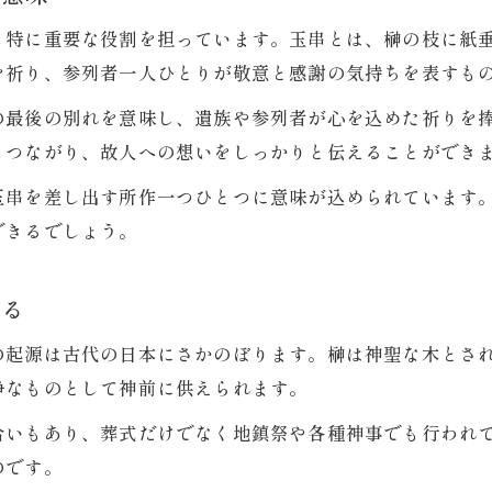
イラストで学ぶ葬式玉串奉奠の作法ポイント
も特に重要な役割を担っています。玉串とは、榊の枝に紙
葬式で失礼にならない玉串奉奠の注意点
を祈り、参列者一人ひとりが敬意と感謝の気持ちを表すも
葬式参列時に知っておきたい玉串奉奠の流れ
の最後の別れを意味し、遺族や参列者が心を込めた祈りを
葬式の玉串奉奠はいつどのように行うのか
もつながり、故人への想いをしっかりと伝えることができ
葬式当日の玉串奉奠の基本的な流れを解説
玉串を差し出す所作一つひとつに意味が込められています
参列者が知るべき玉串奉奠の順番と動作
できるでしょう。
神職の指示に従う玉串奉奠の流れと注意点
イラスト解説で学ぶ葬式玉串奉奠の手順
知る
玉串奉奠の順番や注意点を解き明かす
の起源は古代の日本にさかのぼります。榊は神聖な木とさ
葬式での玉串奉奠は誰がどの順番で行う？
浄なものとして神前に供えられます。
玉串奉奠の順番と役割分担をわかりやすく解説
合いもあり、葬式だけでなく地鎮祭や各種神事でも行われ
葬式参列時の玉串奉奠で注意すべきポイント
のです。
玉串奉奠の注意点とマナー違反を防ぐコツ