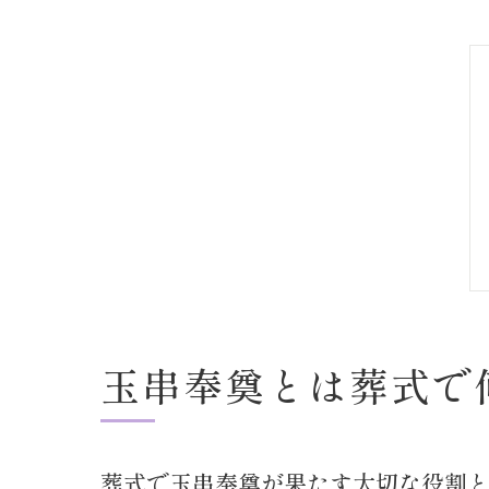
玉串奉奠とは葬式で
葬式で玉串奉奠が果たす大切な役割