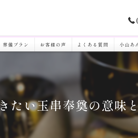
葬儀プラン
お客様の声
よくある質問
小山あ
家族葬
一日葬
火葬
きたい玉串奉奠の意味
告別式
通夜