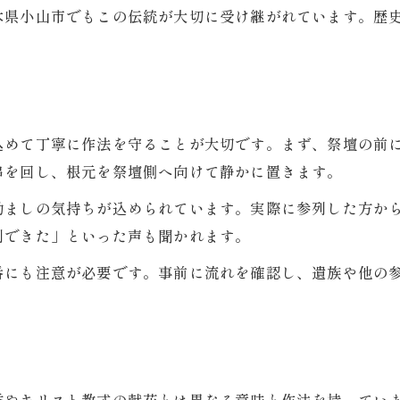
木県小山市でもこの伝統が大切に受け継がれています。歴
地域で異なる玉串奉奠の順番や流れを学ぶ
。
もし玉串奉奠を行うなら準備すべきこと
葬式前に準備するべき玉串奉奠の基本知識
い
玉串奉奠の流れや作法を事前に確認しよう
込めて丁寧に作法を守ることが大切です。まず、祭壇の前
葬式で玉串奉奠を行う際の服装とマナー
串を回し、根元を祭壇側へ向けて静かに置きます。
家族や参列者と情報を共有する葬式準備
励ましの気持ちが込められています。実際に参列した方か
神道葬式で玉串奉奠を安心して行うために
列できた」といった声も聞かれます。
イラスト付きで学ぶ葬式の玉串奉奠作法
番にも注意が必要です。事前に流れを確認し、遺族や他の
イラストで理解する葬式の玉串奉奠作法の基本
玉串奉奠の正しい持ち方や回し方を視覚で習得
葬式で失敗しない玉串奉奠イラスト解説
は
玉串奉奠作法をイラストと動画で確認しよう