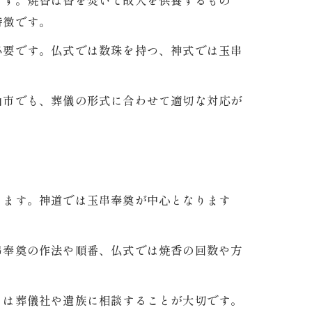
ます。焼香は香を焚いて故人を供養するもの
特徴です。
必要です。仏式では数珠を持つ、神式では玉串
山市でも、葬儀の形式に合わせて適切な対応が
ります。神道では玉串奉奠が中心となります
串奉奠の作法や順番、仏式では焼香の回数や方
きは葬儀社や遺族に相談することが大切です。