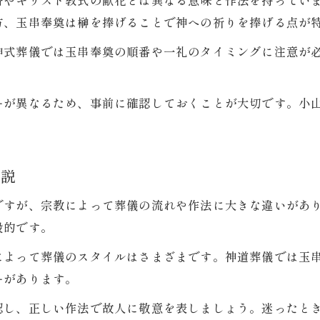
香やキリスト教式の献花とは異なる意味と作法を持ってい
葬式参列時に役立つ玉串奉奠作法の図解紹介
方、玉串奉奠は榊を捧げることで神への祈りを捧げる点が
神式葬儀では玉串奉奠の順番や一礼のタイミングに注意が
。
ーが異なるため、事前に確認しておくことが大切です。小
解説
ですが、宗教によって葬儀の流れや作法に大きな違いがあ
般的です。
によって葬儀のスタイルはさまざまです。神道葬儀では玉
ーがあります。
認し、正しい作法で故人に敬意を表しましょう。迷ったと