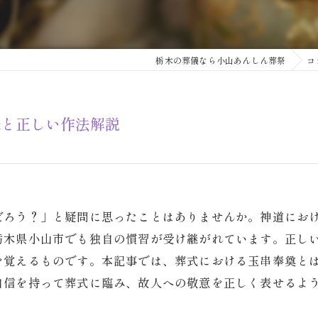
栃木の葬儀なら小山あんしん葬祭
コ
味と正しい作法解説
だろう？」と疑問に思ったことはありませんか。神道にお
栃木県小山市でも独自の慣習が受け継がれています。正し
を覚えるものです。本記事では、葬式における玉串奉奠と
自信を持って葬式に臨み、故人への敬意を正しく表せるよ