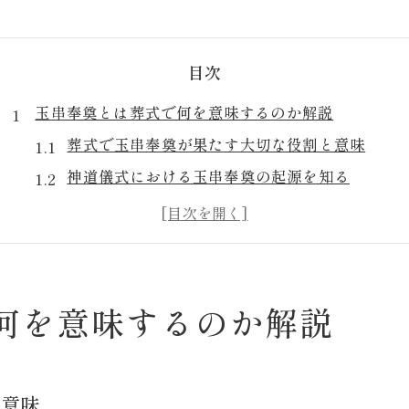
目次
玉串奉奠とは葬式で何を意味するのか解説
葬式で玉串奉奠が果たす大切な役割と意味
神道儀式における玉串奉奠の起源を知る
葬式参列時の玉串奉奠と故人への思い
玉串奉奠と他の葬式儀式との違いとは
宗教による葬式の玉串奉奠の違いを解説
神道葬式における玉串奉奠の正しい作法
何を意味するのか解説
葬式で守るべき玉串奉奠の基本的作法とは
神道葬式における玉串の持ち方と一礼の流れ
玉串奉奠の正しい順番と参列者の役割
と意味