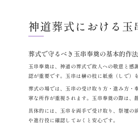
神道葬式における玉
葬式で守るべき玉串奉奠の基本的作
玉串奉奠は、神道の葬式で故人への敬意と感
認が重要です。玉串は榊の枝に紙垂（しで）
葬式の場では、玉串の受け取り方・進み方・
寧な所作が重視されます。玉串奉奠の際は、
具体的には、玉串を両手で受け取り、祭壇の
や進行役に確認しておくと安心です。