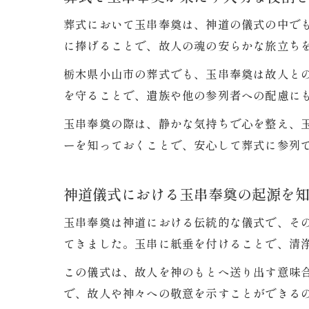
葬式において玉串奉奠は、神道の儀式の中で
に捧げることで、故人の魂の安らかな旅立ち
栃木県小山市の葬式でも、玉串奉奠は故人と
を守ることで、遺族や他の参列者への配慮に
玉串奉奠の際は、静かな気持ちで心を整え、
ーを知っておくことで、安心して葬式に参列
神道儀式における玉串奉奠の起源を
玉串奉奠は神道における伝統的な儀式で、そ
てきました。玉串に紙垂を付けることで、清
この儀式は、故人を神のもとへ送り出す意味
で、故人や神々への敬意を示すことができる