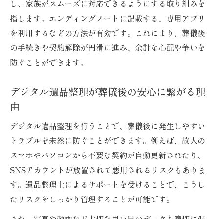
し、家族がスムーズに対応できるようにする取り組みを
エンディングノートへのデジタル資産記載
指します。エンディングノートに記載する、専用アプリ
の勧め
を利用するなどの方法が有効です。これにより、葬儀後
葬儀に備えるスマホ終活の必要性を解説
の手続きや契約解除が円滑に進み、余計な心配や争いを
写真やデータ整理が遺族を支える理由
防ぐことができます。
写真データ整理が葬儀の思い出を深める
遺族が悩まないためのデジタル遺品管理術
デジタル遺品整理が葬儀後の安心に繋がる理
葬儀後のトラブル防止に役立つデータ整理
由
故人の思い出を守るスマホデータの扱い方
デジタル遺品整理を行うことで、葬儀後に発生しやすい
動画や写真の保存・削除で注意したい点
トラブルを未然に防ぐことができます。例えば、故人の
パスワード解除に悩まないための備え方
スマホやパソコンから不要な契約が自動更新されたり、
葬儀前に準備したいパスワード管理術
SNSアカウントが放置されて悪用されるリスクもありま
す。遺品整理士によるサポートを受けることで、こうし
遺族が困らないデジタル資産のパスワード
たリスクをしっかり管理することが可能です。
対策
スマホロック解除時に必要な手順をチェッ
また、写真や動画など大切な思い出のデータも適切に保