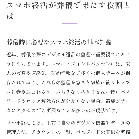
スマホ終活が葬儀で果たす役割と
用法
は
デジタル遺品整理に求められる新常識
葬儀と連携するデジタル遺品整理の重要性
パスワード解除が必要な場面とその対策
葬儀時に必要なスマホ終活の基本知識
電子データの取り扱いで注意すべき点
近年、葬儀の際にデジタル遺品の整理が重要視されるよ
遺族が知るべきデジタル遺品整理の進め方
うになっています。スマートフォンやパソコンには、故
遺品整理士に依頼する際のポイントとは
人の写真や連絡先、契約情報など多くの個人データが保
家族のために進めたいデジタル終活
存されており、これらの整理を怠ると家族が後々トラブ
ルに巻き込まれるケースも少なくありません。特にパス
家族が安心できる葬儀とデジタル終活の連
ワードやロック解除方法が分からない場合、遺族がデー
携
タにアクセスできず困ることが多いのが現状です。
故人のスマホやPCデータ整理の手順と注意
点
スマホ終活とは、生前に自分のデジタル機器やデータの
家族間トラブルを防ぐ情報共有の方法
管理方法、アカウントの一覧、パスワードの記録を準備