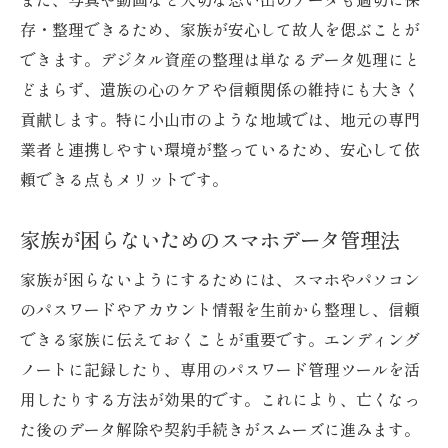
ク
存・整理できるため、家族が安心して故人を偲ぶことが
できます。デジタル資産の整理は単なるデータ処理にと
デジタル遺品の安全なパスワード共有方法
どまらず、遺族の心のケアや信頼関係の維持にも大きく
パスワード解除で発生しやすいトラブル事
貢献します。特に小山市のような地域では、地元の専門
例
業者と連携しやすい環境が整っているため、安心して依
エンディングノート活用で安心を広げる
頼できる点もメリットです。
葬儀準備とデジタル遺品管理のエンディン
グノート活用
家族が困らないためのスマホデータ管理法
スマホ終活情報をエンディングノートにま
家族が困らないようにするためには、スマホやパソコン
とめる方法
のパスワードやアカウント情報を生前から整理し、信頼
デジタル資産の記録で家族の負担を減らす
できる家族に伝えておくことが重要です。エンディング
パスワードやアカウント情報の記載ポイン
ノートに記録したり、専用のパスワード管理ツールを活
ト
用したりする方法が効果的です。これにより、亡くなっ
遺族への情報共有で安心を届ける工夫
た後のデータ解除や契約手続きがスムーズに進みます。