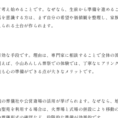
終活と連携した葬儀相談の進め方
て考え始めることです。なぜなら、生前から準備を進める
体験レポートで知る葬儀相談の実際
活を意識する方は、まず自分の希望や価値観を整理し、家
不安解消へ導く小山市の葬儀体験談
えられる土台が作られます。
葬儀体験談から学ぶ不安解消の秘訣
由
事前相談がもたらす葬儀準備の安心感
小山市のおくやみ情報と葬儀サポート
有効な手段です。理由は、専門家に相談することで全体の
家族葬体験で実感した葬儀の流れ
例えば、小山あんしん葬祭での体験では、丁寧なヒアリン
葬儀社選びで注意したいポイント紹介
族も心の準備ができる点が大きなメリットです。
葬儀費用や流れを事前相談で把握する
葬儀費用の内訳は事前相談で明確に
小山市の家族葬にかかる費用と流れ
域の葬儀社や公営斎場の活用が挙げられます。なぜなら、
葬儀社の見積もり比較で安心を得る
山聖苑を利用する場合は、火葬場と式場の併設により移動
の葬儀形式の確認など、段階的な準備が効果的です。
葬儀の流れや必要書類を事前に確認