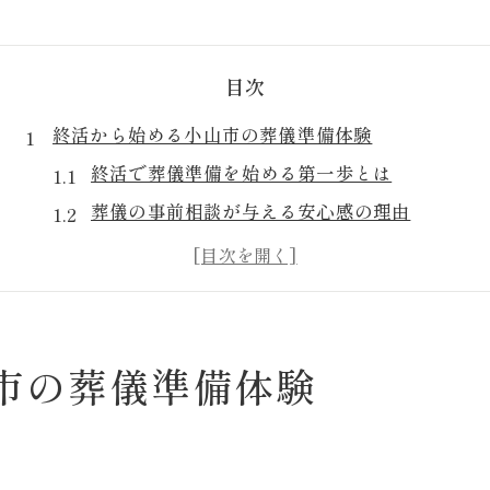
目次
終活から始める小山市の葬儀準備体験
終活で葬儀準備を始める第一歩とは
葬儀の事前相談が与える安心感の理由
小山市で実践できる終活と葬儀計画
家族葬に対応した葬儀準備のポイント
火葬場や葬儀社選びに必要な基礎知識
家族に寄り添う葬儀の事前相談を実感
市の葬儀準備体験
葬儀事前相談が家族の不安を和らげる
小山市の家族葬に適した相談内容とは
葬儀社との事前打ち合わせの重要性