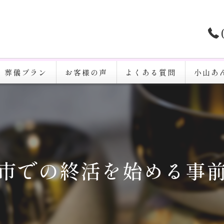
葬儀プラン
お客様の声
よくある質問
小山あ
家族葬
一日葬
火葬
市での終活を始める事
告別式
通夜