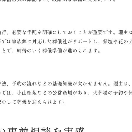
火葬場利用料や申請方法の基礎知識
ト
もしもの時に備えた終活と葬儀の安心感
終活で準備する葬儀の安心ポイント
進行、必要な手配を明確にしておくことが重要です。理由
葬儀体験から得た備えの大切さを解説
市では家族葬に対応した葬儀社がサポートし、祭壇や花の
ことで、納得のいく葬儀準備が進められます。
事前相談が叶える家族の心の安定
小山市の葬儀社サービスを活用する
識
最後まで寄り添う葬儀サポート体験
葬儀事前相談で得られるメリットとは
方法、予約の流れなどの基礎知識が欠かせません。理由は
葬儀の流れを事前相談で把握できる利点
市では、小山聖苑などの公営斎場があり、火葬場の予約や
安心して葬儀を迎えられます。
家族葬や一日葬など選択肢の幅が広がる
費用やプランの比較で納得の選択を実現
葬儀社との信頼関係が築けるメリット
の事前相談を実感