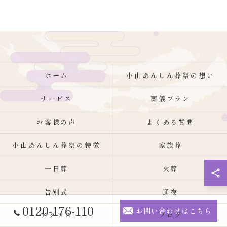
ホーム
小山あんしん葬祭の想い
サービス
葬儀プラン
お客様の声
よくある質問
小山あんしん葬祭の特徴
家族葬
一日葬
火葬
告別式
通夜
0120-176-110
お問い合わせはこちら
アクセス
ブログ