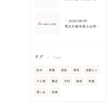
2026/08/05
葬式を栃木県小山市で行う際の葬儀の持ち物とマナー解説・数珠や袱紗と香典袋の書き方ガイド
タグ
Tags
栃木
葬儀
相談
費用
見積もり
少人数
搬送
予約
納棺
安置
思い出
供養