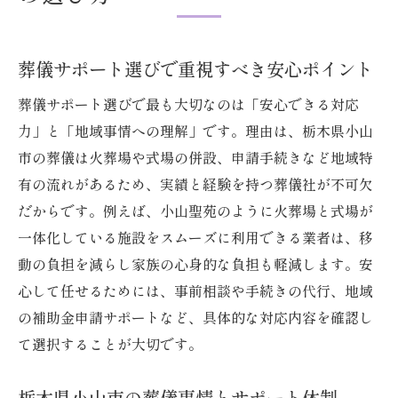
家族の想いを反映した葬儀手続きの流れ
葬儀サポートで手続き負担を軽減する方法
小山市で家族葬を選ぶときの注意点
葬儀サポート選びで重視すべき安心ポイント
葬儀手続きで失敗しないための準備ポイン
葬儀サポート選びで最も大切なのは「安心できる対応
ト
力」と「地域事情への理解」です。理由は、栃木県小山
葬儀の申請書類とサポート活用のコツ
市の葬儀は火葬場や式場の併設、申請手続きなど地域特
葬儀費用を抑えるための小山市活用術
有の流れがあるため、実績と経験を持つ葬儀社が不可欠
だからです。例えば、小山聖苑のように火葬場と式場が
葬儀費用を抑えるサポート活用術
一体化している施設をスムーズに利用できる業者は、移
小山市で利用できる葬儀費用の補助制度
動の負担を減らし家族の心身的な負担も軽減します。安
費用明細を公開する葬儀サポートの選び方
心して任せるためには、事前相談や手続きの代行、地域
葬儀と費用比較で無駄を省くテクニック
の補助金申請サポートなど、具体的な対応内容を確認し
家族葬で費用を抑える相談ポイント
て選択することが大切です。
火葬場や式場選びで迷わないポイント
葬儀で失敗しない式場選びのコツ
栃木県小山市の葬儀事情とサポート体制