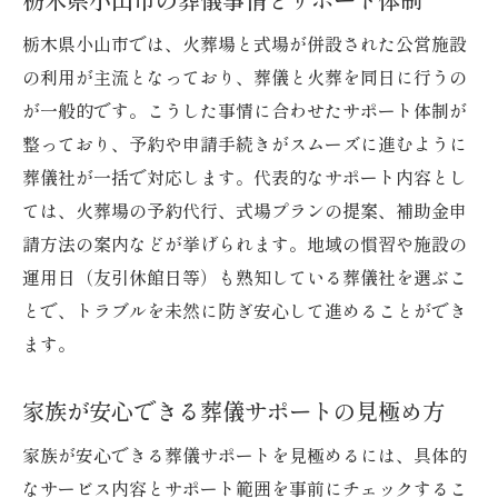
火葬場や式場を選ぶときの葬儀ポイント
栃木県小山市では、火葬場と式場が併設された公営施設
小山市の火葬場利用とサポートの流れ
の利用が主流となっており、葬儀と火葬を同日に行うの
アクセスや設備から見る葬儀式場の選択
が一般的です。こうした事情に合わせたサポート体制が
整っており、予約や申請手続きがスムーズに進むように
家族が納得できる葬儀場選びの視点
葬儀社が一括で対応します。代表的なサポート内容とし
もしもの時に備える葬儀の事前相談活用法
ては、火葬場の予約代行、式場プランの提案、補助金申
葬儀の不安を減らす事前相談の進め方
請方法の案内などが挙げられます。地域の慣習や施設の
小山市でできる葬儀サポート事前相談
運用日（友引休館日等）も熟知している葬儀社を選ぶこ
家族の希望を伝える葬儀事前相談の重要性
とで、トラブルを未然に防ぎ安心して進めることができ
費用や流れを確認できる葬儀事前サポート
ます。
葬儀手続きも安心な事前相談のポイント
家族が安心できる葬儀サポートの見極め方
小山市で受けられる葬祭費サポートとは
葬儀費用を助ける小山市のサポート制度
家族が安心できる葬儀サポートを見極めるには、具体的
葬祭費申請で知っておきたい葬儀知識
なサービス内容とサポート範囲を事前にチェックするこ