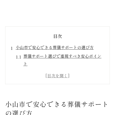
目次
小山市で安心できる葬儀サポートの選び方
葬儀サポート選びで重視すべき安心ポイン
ト
栃木県小山市の葬儀事情とサポート体制
家族が安心できる葬儀サポートの見極め方
小山市で信頼を集める葬儀サポートの特徴
葬儀の相談窓口活用で安心を得る方法
小山市で安心できる葬儀サポート
家族の希望に寄り添う葬儀手続きガイド
の選び方