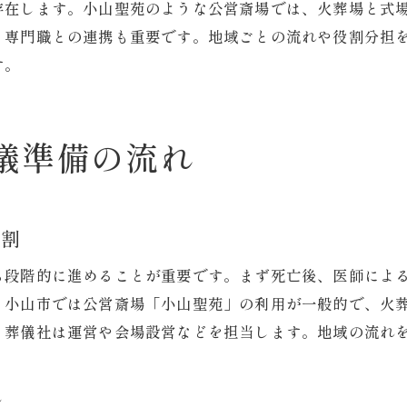
葬儀後の手続きと補助金利用の実情
存在します。小山聖苑のような公営斎場では、火葬場と式
葬儀後に必要な手続きと役割分担の実例
、専門職との連携も重要です。地域ごとの流れや役割分担
す。
補助金申請に関わる葬儀の役割と手順
小山市で葬儀後に利用できる補助金の概要
家族で分担したい葬儀後の作業ポイント
儀準備の流れ
実際にあった葬儀後の補助金活用体験談
役割ごとに見る葬儀後の流れを解説
家族で考える葬儀の役割分担のコツ
役割
家族で葬儀の役割分担を考えるべき理由
ら段階的に進めることが重要です。まず死亡後、医師によ
話し合いで決める葬儀役割分担の進め方
。小山市では公営斎場「小山聖苑」の利用が一般的で、火
負担を減らすための役割の割り振り方法
、葬儀社は運営や会場設営などを担当します。地域の流れ
役割分担で家族の絆を深める工夫
葬儀の役割を家族間で共有するポイント
れ