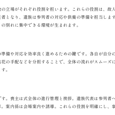
葬儀社との打ち合わせで知っておくべき役割
数の立場がそれぞれ役割を担います。これらの役割は、故
葬儀準備で押さえたい地域のポイント
任者となり、遺族は参列者の対応や供養の準備を担当しま
家族で話し合うべき葬儀の役割分担方法
との別れに集中できる環境が生まれます。
葬儀当日までに準備するべきこと一覧
は
喪主を務める際に大切なポイント
葬儀で喪主が担う役割と基本的心得
の準備や対応を効率良く進めるための鍵です。各自が自分
喪主を務める際に知っておきたい準備事項
供花の手配などを分担することで、全体の流れがスムーズ
葬儀の進行で喪主が注意すべき点
ます。
家族のサポートを得ながら役割を果たす方法
喪主の役割とマナーを身につけるコツ
円滑な葬儀運営に必要な喪主の心構え
です。喪主は式全体の進行管理と挨拶。遺族代表は参列者
役割分担で円滑に進める葬儀の秘訣
算。案内係は会場案内や誘導。これらの役割を明確にし、
。
葬儀の役割分担が重要な理由と進め方