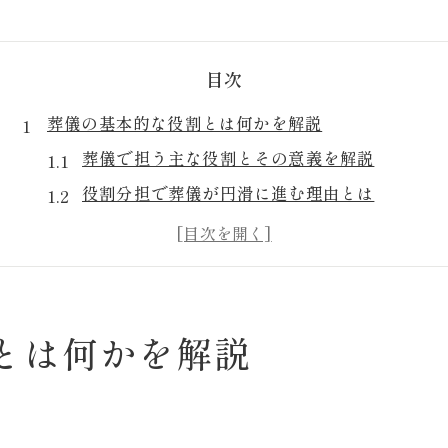
目次
葬儀の基本的な役割とは何かを解説
葬儀で担う主な役割とその意義を解説
役割分担で葬儀が円滑に進む理由とは
葬儀の役割ごとの具体的な仕事内容
家族や親族が果たすべき葬儀の役割とは
葬儀で必要とされる基本的な役割分担のコツ
地域で異なる葬儀の役割や流れを知る
とは何かを解説
小山市で知るべき葬儀準備の流れ
小山市での葬儀準備に必要な手順と役割
葬儀を進める際の主な役割分担の流れ
説