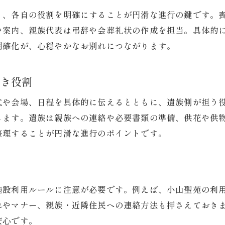
将来に備える役割分担の考え方を提案
り、各自の役割を明確にすることが円滑な進行の鍵です。
安心できる葬儀のための備えと心得
や案内、親族代表は弔辞や会葬礼状の作成を担当。具体的
安心して葬儀を迎えるための準備と役割
明確化が、心穏やかなお別れにつながります。
事前相談で明確にする役割分担の方法
葬儀に備えて家族で話し合う重要性
べき役割
万が一に備える葬儀の役割分担チェック
式や会場、日程を具体的に伝えるとともに、遺族側が担う
失敗しない葬儀準備のポイントを解説
します。遺族は親族への連絡や必要書類の準備、供花や供
心に余裕を持てる葬儀の備え方と役割
整理することが円滑な進行のポイントです。
ト
施設利用ルールに注意が必要です。例えば、小山聖苑の利
れやマナー、親族・近隣住民への連絡方法も押さえておき
安心です。