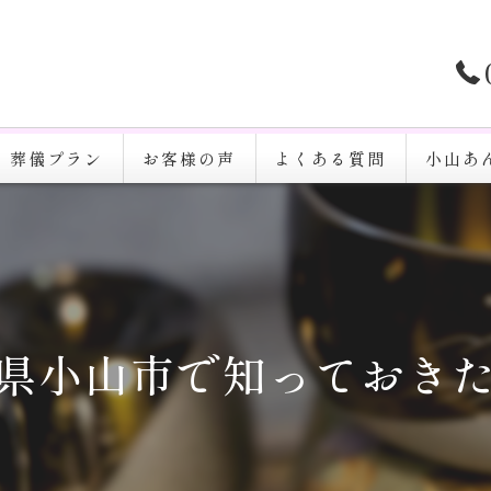
葬儀プラン
お客様の声
よくある質問
小山あ
家族葬
一日葬
火葬
県小山市で知っておき
告別式
通夜