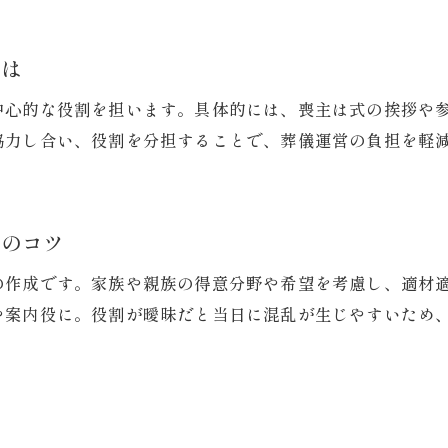
家族で役割を決める際のポイント解説
とは
葬儀の流れごとに必要な役割と対策
役割分担で生じるトラブル回避の方法
中心的な役割を担います。具体的には、喪主は式の挨拶や
葬儀社との連携で役割を明確にするコツ
協力し合い、役割を分担することで、葬儀運営の負担を軽
葬儀の役割分担を家族で話し合う意義
地域特有の葬儀マナーや風習に触れる
担のコツ
小山市で見られる葬儀のマナーや特徴
地域の葬儀風習と役割分担の違いを解説
の作成です。家族や親族の得意分野や希望を考慮し、適材
伝統的な葬儀儀礼で重視される役割とは
や案内役に。役割が曖昧だと当日に混乱が生じやすいため
地域マナーに沿った葬儀の役割実践例
家族で継承したい地域の葬儀作法
る
現代と伝統が交差する葬儀の役割について