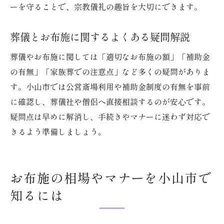
費用管理のための見積もりチェック方法
ーを守ることで、宗教儀礼の趣旨を大切にできます。
葬儀後の追加費用や返礼品の相場を把握
葬儀とお布施に関するよくある疑問解説
無理なく準備するための情報収集術
お布施費用も含む家計管理のポイント
葬儀やお布施に関しては「適切なお布施の額」「補助金
の有無」「家族葬での注意点」など多くの疑問がありま
予期せぬ出費を防ぐための事前対策
す。小山市では公営斎場利用や補助金制度の有無を事前
故人を偲ぶ葬儀で大切にしたい礼儀と心配り
に確認し、葬儀社や僧侶へ直接相談するのが安心です。
葬儀で心を込めた礼儀と手順を守る大切さ
疑問点は早めに解消し、手続きやマナーに迷わず対応で
お布施を通じた故人への想いの伝え方
きるよう準備しましょう。
遺族や参列者への感謝を形にする配慮
地域の伝統を尊重した葬儀マナーの実践
故人を偲ぶ場で守りたい心遣いと作法
お布施の相場やマナーを小山市で
葬儀後も続く礼儀と感謝の気持ちを大切に
知るには