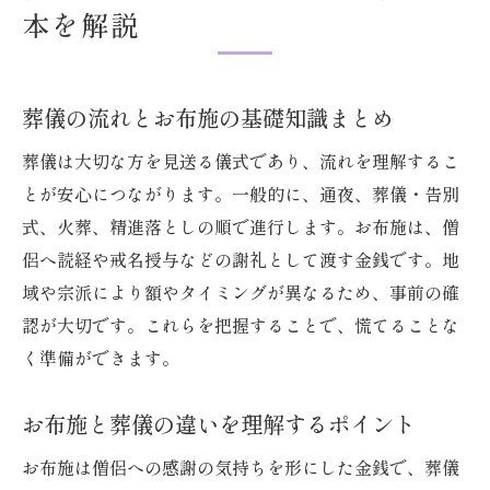
お布施の相場やマナーを小山市で知るには
本を解説
小山市での葬儀お布施相場の目安と実例
お布施を渡す際のマナーと書き方の基本
葬儀の流れとお布施の基礎知識まとめ
葬儀時に感謝を伝えるお布施の正しい渡し
方
葬儀は大切な方を見送る儀式であり、流れを理解するこ
お布施を用意するタイミングと注意点
とが安心につながります。一般的に、通夜、葬儀・告別
地域で異なるお布施の金額と理由を解説
式、火葬、精進落としの順で進行します。お布施は、僧
侶へ読経や戒名授与などの謝礼として渡す金銭です。地
葬儀で恥をかかないお布施マナーの実践法
域や宗派により額やタイミングが異なるため、事前の確
葬儀費用を抑えるための小山市活用術
認が大切です。これらを把握することで、慌てることな
小山市で葬儀費用を抑える方法と選択肢
く準備ができます。
公共施設や補助制度の活用ポイント
葬儀社選びで比較すべき費用と内容とは
お布施と葬儀の違いを理解するポイント
お布施を含む葬儀費用内訳のチェック方法
お布施は僧侶への感謝の気持ちを形にした金銭で、葬儀
費用削減でも外せない葬儀の礼儀と配慮