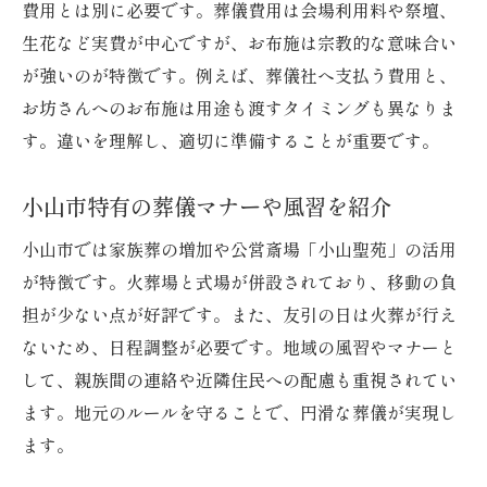
費用とは別に必要です。葬儀費用は会場利用料や祭壇、
葬儀費用節約と満足度のバランスを保つコ
生花など実費が中心ですが、お布施は宗教的な意味合い
ツ
が強いのが特徴です。例えば、葬儀社へ支払う費用と、
家族葬に適したお布施の渡し方と配慮点
お坊さんへのお布施は用途も渡すタイミングも異なりま
家族葬でのお布施準備と渡し方の基本
す。違いを理解し、適切に準備することが重要です。
少人数葬儀にふさわしいお布施の心配り
小山市特有の葬儀マナーや風習を紹介
お布施の金額や封筒の選び方を解説
家族葬特有の注意すべきマナーと配慮点
小山市では家族葬の増加や公営斎場「小山聖苑」の活用
が特徴です。火葬場と式場が併設されており、移動の負
お坊さんに感謝を伝える適切なタイミング
担が少ない点が好評です。また、友引の日は火葬が行え
家族葬の葬儀とお布施のバランスを考える
ないため、日程調整が必要です。地域の風習やマナーと
小山市の葬儀補助金制度と申請方法とは
して、親族間の連絡や近隣住民への配慮も重視されてい
小山市で利用できる葬儀補助金の種類紹介
ます。地元のルールを守ることで、円滑な葬儀が実現し
補助金申請に必要な書類と手続きの流れ
ます。
葬儀費用負担を軽減する具体的な活用法