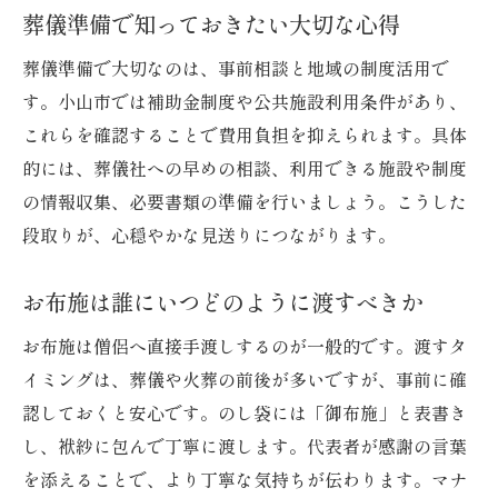
葬儀準備で知っておきたい大切な心得
申請時に注意したい期限と条件の確認
お布施も含めた補助対象費用の範囲とは
葬儀準備で大切なのは、事前相談と地域の制度活用で
葬儀と補助金で安心を得るためのポイント
す。小山市では補助金制度や公共施設利用条件があり、
お坊さんへのお布施で気をつけたいポイント
これらを確認することで費用負担を抑えられます。具体
的には、葬儀社への早めの相談、利用できる施設や制度
お坊さんへのお布施金額の決め方と相場
の情報収集、必要書類の準備を行いましょう。こうした
お布施の包み方や表書きマナーを解説
段取りが、心穏やかな見送りにつながります。
葬儀時におけるお坊さんとのやりとり注意
点
お布施は誰にいつどのように渡すべきか
感謝を伝えるお布施の心構えと実践法
お布施は僧侶へ直接手渡しするのが一般的です。渡すタ
戒名料など追加費用との違いを理解する
イミングは、葬儀や火葬の前後が多いですが、事前に確
トラブルを防ぐための事前確認ポイント
認しておくと安心です。のし袋には「御布施」と表書き
小山市で安心の葬儀準備と費用管理のコツ
し、袱紗に包んで丁寧に渡します。代表者が感謝の言葉
葬儀費用の全体像とお布施予算の立て方
を添えることで、より丁寧な気持ちが伝わります。マナ