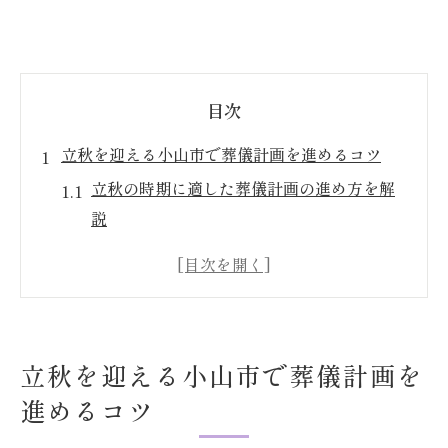
目次
立秋を迎える小山市で葬儀計画を進めるコツ
立秋の時期に適した葬儀計画の進め方を解
説
季節の変わり目に心穏やかに葬儀を考える
ポイント
小山市の葬儀計画で押さえたい基本事項と
は
立秋を迎える小山市で葬儀計画を
小山聖苑を活用した効率的な葬儀準備につ
進めるコツ
いて
葬儀費用を抑えるための計画的な準備のす