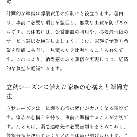
め
心穏やかに葬儀を迎えるための準備術を紹
介
計画的な準備は葬儀費用の抑制にも役立ちます。理由
は、事前に必要な項目を整理し、無駄な出費を防げるか
家族で確認したい葬儀の流れと心構え
らです。具体的には、公営施設の利用や、必要最低限の
立秋特有の地域習慣を取り入れた葬儀準備
サービス選択を検討しましょう。また、家族で予算や希
小山市で安心できる葬儀計画のポイント
望を明確に共有し、見積もりを比較することも有効で
急な訃報にも落ち着いて対応する心得とは
す。これにより、納得感のある葬儀を実現しつつ、経済
葬祭費の申請や支給額を知るための手順
的な負担を軽減できます。
葬祭費申請前に確認したい基本手順を解説
小山市での葬祭費支給額や申請期限の要点
立秋シーズンに備えた家族の心構えと準備方
法
必要書類と申請時の注意事項をまとめて紹
介
立秋シーズンは、体調や心情の変化が大きくなる時期で
支給条件や対象者の確認方法を解説します
す。家族が心構えを持ち、事前に準備することが大切で
葬儀と並行して進める申請手続きのコツ
す。たとえば、緊急連絡先や必要書類をまとめておく、
役割分担を決めておくなどの具体策が挙げられます。こ
国民健康保険利用時の葬祭費申請ポイント