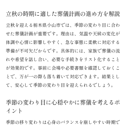
すめ
立秋の時期に適した葬儀計画の進め方を解説
立秋シーズンに備えた家族の心構えと準備
立秋を迎える栃木県小山市では、季節の変わり目に合わ
方法
せた葬儀計画が重要です。理由は、気温や天候の変化が
季節の変わり目に備えた葬儀準備のポイント
体調や心情に影響しやすく、急な事態に柔軟に対応する
季節の変わり目に適した葬儀準備ガイド
準備が不可欠だからです。具体的には、家族で葬儀の流
体調管理と心のケアを考えた葬儀準備方法
れや希望を話し合い、必要な手続きをリスト化すること
急な葬儀にも対応できる準備のコツを紹介
が効果的です。事前に会場や必要書類を確認しておくこ
小山市の葬儀で知っておきたい手続きの流
とで、万が一の際も落ち着いて対応できます。結果とし
れ
て、安心して季節の変わり目を迎えられるでしょう。
小山聖苑利用時の予約や準備のポイント解
季節の変わり目に心穏やかに葬儀を考えるポ
説
イント
立秋を迎える今確認したい葬儀準備リスト
小山聖苑利用で安心の葬儀を実現するには
季節の移り変わりは心身のバランスを崩しやすい時期で