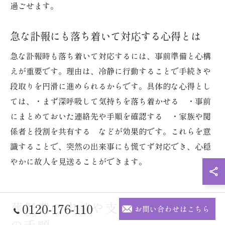
過ごせます。
急な訃報にも落ち着いて対応する心得とは
急な訃報時も落ち着いて対応するには、事前準備と心構
えが重要です。理由は、冷静に行動することで手続きや
段取りを円滑に進められるからです。具体的な心得とし
ては、・まず深呼吸して気持ちを落ち着かせる ・事前
にまとめておいた連絡先や手順を確認する ・家族や関
係者と役割を共有する などが効果的です。これらを意
識することで、突然の出来事にも慌てず対応でき、心穏
やかに故人を見送ることができます。
葬祭費の申請や支給額を知るため
0120-176-110
お問い合わせはこちら