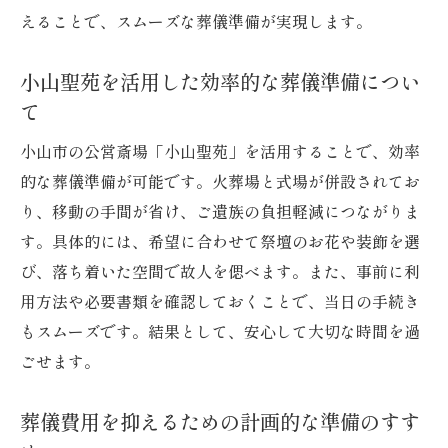
えることで、スムーズな葬儀準備が実現します。
小山市で火葬場を選ぶ際に意識したい点
小山市火葬場を選ぶ時の大切なチェック項
小山聖苑を活用した効率的な葬儀準備につい
目
て
火葬場の料金と利用条件を事前に把握する
小山市の公営斎場「小山聖苑」を活用することで、効率
方法
的な葬儀準備が可能です。火葬場と式場が併設されてお
小山聖苑の火葬施設利用時のポイントを紹
り、移動の手間が省け、ご遺族の負担軽減につながりま
介
す。具体的には、希望に合わせて祭壇のお花や装飾を選
予約状況やアクセス情報の確認手順につい
び、落ち着いた空間で故人を偲べます。また、事前に利
て
用方法や必要書類を確認しておくことで、当日の手続き
火葬施設の休みや混雑時期に備える対策
もスムーズです。結果として、安心して大切な時間を過
納得できる葬儀のための火葬場選びのコツ
ごせます。
立秋に向けた心穏やかな葬儀準備の心得
葬儀費用を抑えるための計画的な準備のすす
立秋の季節に心を整える葬儀準備の方法