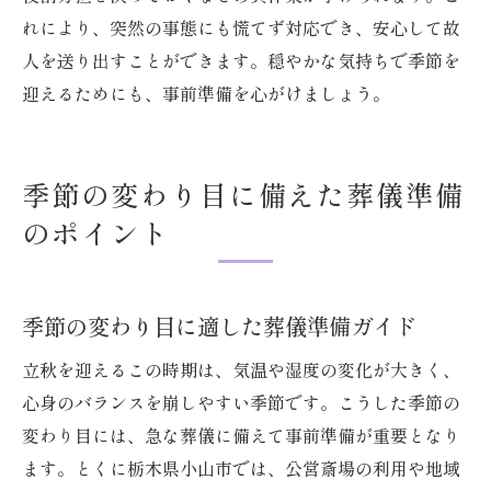
れにより、突然の事態にも慌てず対応でき、安心して故
小山市での葬儀に役立つアクセスと予約情報
人を送り出すことができます。穏やかな気持ちで季節を
小山聖苑へのアクセス方法と利用時の注意
迎えるためにも、事前準備を心がけましょう。
葬儀会場の予約状況を効率的に確認する方
法
小山市火葬場のアクセスと利用案内まとめ
季節の変わり目に備えた葬儀準備
公共交通機関を使った葬儀場への行き方
のポイント
予約のタイミングや混雑を避けるコツ紹介
安心して葬儀を迎えるための事前チェック
季節の変わり目に適した葬儀準備ガイド
立秋を迎えるこの時期は、気温や湿度の変化が大きく、
心身のバランスを崩しやすい季節です。こうした季節の
変わり目には、急な葬儀に備えて事前準備が重要となり
ます。とくに栃木県小山市では、公営斎場の利用や地域