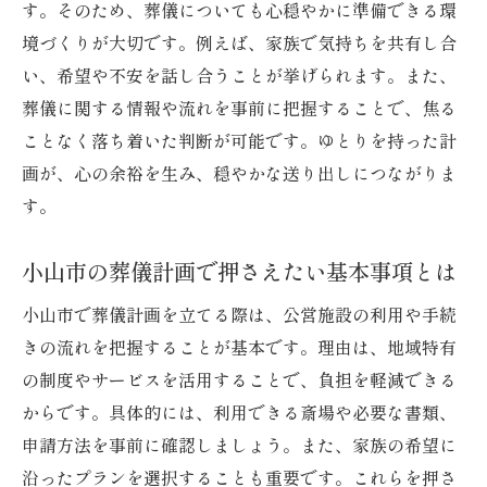
小山聖苑を選ぶ葬儀のメリットと注意点
す。そのため、葬儀についても心穏やかに準備できる環
境づくりが大切です。例えば、家族で気持ちを共有し合
葬儀会場選びで小山聖苑が選ばれる理由
い、希望や不安を話し合うことが挙げられます。また、
小山聖苑の利用手続きと葬儀流れを紹介
葬儀に関する情報や流れを事前に把握することで、焦る
安心して葬儀を進めるための施設チェック
ことなく落ち着いた判断が可能です。ゆとりを持った計
小山聖苑アクセス情報と葬儀準備の要点
画が、心の余裕を生み、穏やかな送り出しにつながりま
家族に優しい小山聖苑の葬儀サポート活用
す。
法
公営斎場を活用した効率的な葬儀の流れ解説
小山市の葬儀計画で押さえたい基本事項とは
公営斎場で葬儀を行う流れと準備の工夫
小山市で葬儀計画を立てる際は、公営施設の利用や手続
葬儀費用を抑えるための公営施設利用方法
きの流れを把握することが基本です。理由は、地域特有
公営斎場予約時に押さえたい注意ポイント
の制度やサービスを活用することで、負担を軽減できる
小山市火葬場の利用と予約手順を解説
からです。具体的には、利用できる斎場や必要な書類、
申請方法を事前に確認しましょう。また、家族の希望に
公営斎場で安心できる葬儀進行の鍵とは
沿ったプランを選択することも重要です。これらを押さ
立秋前後の公営斎場利用計画の立て方