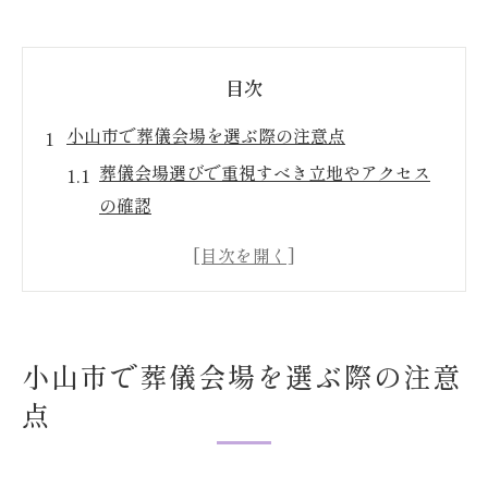
目次
小山市で葬儀会場を選ぶ際の注意点
葬儀会場選びで重視すべき立地やアクセス
の確認
小山市の葬儀会場で人気の設備や雰囲気と
は
家族葬に適した小山市内の葬儀会場の特徴
を解説
小山市で葬儀会場を選ぶ際の注意
小山市の葬儀社選びで知っておきたいポイ
点
ント
葬儀会場周辺の駐車場や交通手段のチェッ
ク方法