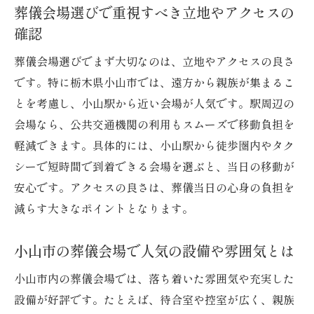
葬儀会場選びで重視すべき立地やアクセスの
葬儀の流れを把握し後悔しない会場選びを
確認
行うコツ
葬儀会場選びでまず大切なのは、立地やアクセスの良さ
遠方家族も安心できる小山駅周辺の宿泊先
です。特に栃木県小山市では、遠方から親族が集まるこ
小山駅周辺で探す葬儀参列者向け宿泊施設
とを考慮し、小山駅から近い会場が人気です。駅周辺の
の選び方
会場なら、公共交通機関の利用もスムーズで移動負担を
遠方からの家族に便利な宿泊先の特徴を解
軽減できます。具体的には、小山駅から徒歩圏内やタク
説
シーで短時間で到着できる会場を選ぶと、当日の移動が
小山市内で利用しやすい宿泊施設のメリッ
安心です。アクセスの良さは、葬儀当日の心身の負担を
ト
減らす大きなポイントとなります。
葬儀当日の移動が楽な小山駅周辺の宿選び
のコツ
小山市の葬儀会場で人気の設備や雰囲気とは
宿泊施設を選ぶ際の葬儀との連携ポイント
小山市内の葬儀会場では、落ち着いた雰囲気や充実した
小山市の葬儀と宿泊施設の利用体験談を紹
設備が好評です。たとえば、待合室や控室が広く、親族