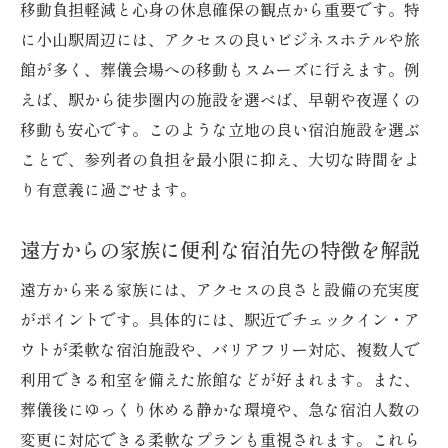
移動負担軽減と心身の休息確保の観点から重要です。特
法
に小山駅周辺には、アクセスの良いビジネスホテルや旅
遠方からの参列者に配慮した組み合わせ例
館が多く、葬儀会場への移動もスムーズに行えます。例
葬儀と宿泊施設のスムーズな調整ポイント
えば、駅から徒歩圏内の施設を選べば、早朝や夜遅くの
小山市で選ばれる宿泊施設と葬儀場の特徴
移動も安心です。このような立地の良い宿泊施設を選ぶ
葬儀会場と宿泊施設の上手な予約の進め方
ことで、参列者の負担を最小限に抑え、大切な時間をよ
り有意義に過ごせます。
遠方からの家族に便利な宿泊先の特徴を解説
遠方から来る家族には、アクセスの良さと設備の充実度
がポイントです。具体的には、駅近でチェックイン・ア
ウトが柔軟な宿泊施設や、バリアフリー対応、複数人で
利用できる和室を備えた旅館などが好まれます。また、
葬儀後にゆっくり休める静かな環境や、急な宿泊人数の
変更に対応できる柔軟なプランも重視されます。これら