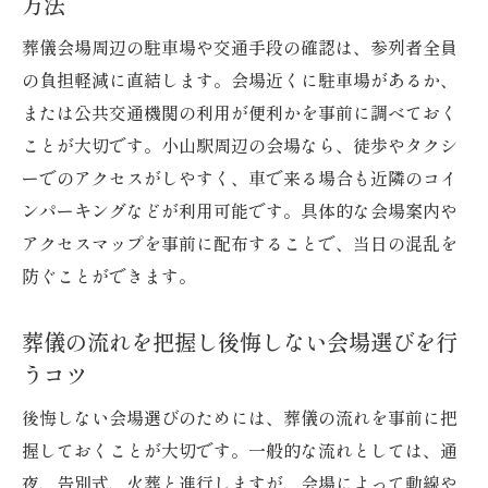
方法
小山聖苑利用時の宿泊予約のタイミングを
葬儀会場周辺の駐車場や交通手段の確認は、参列者全員
解説
の負担軽減に直結します。会場近くに駐車場があるか、
宿泊施設と葬儀車のアクセス確認方法を紹
または公共交通機関の利用が便利かを事前に調べておく
介
ことが大切です。小山駅周辺の会場なら、徒歩やタクシ
遠方家族にやさしい小山市内の宿泊施設と
ーでのアクセスがしやすく、車で来る場合も近隣のコイ
は
ンパーキングなどが利用可能です。具体的な会場案内や
小山聖苑利用者の宿泊施設選び体験談
アクセスマップを事前に配布することで、当日の混乱を
家族葬を小山市で行う際のポイント
防ぐことができます。
小山市の家族葬で重視すべき会場と宿泊施
設
葬儀の流れを把握し後悔しない会場選びを行
うコツ
家族葬向け宿泊施設の選び方と注意点
小山市内で家族葬と宿泊を両立させる方法
後悔しない会場選びのためには、葬儀の流れを事前に把
葬儀社と連携した家族葬の手配ポイント
握しておくことが大切です。一般的な流れとしては、通
家族葬に適した宿泊施設のサービスとは
夜、告別式、火葬と進行しますが、会場によって動線や