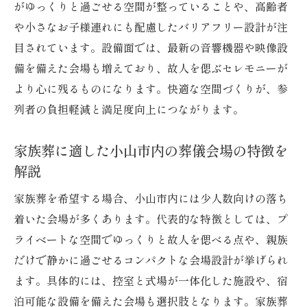
介
がゆっくりと過ごせる空間が整っていることや、高齢者
葬儀と宿泊を両立させる小山市の工夫
や小さなお子様連れにも配慮したバリアフリー設計が注
葬儀と宿泊をスムーズに手配する小山市の
目されています。設備面では、最新の音響機器や映像設
方法
備を備えた会場も増えており、故人を偲ぶセレモニーが
より心に残るものになります。快適な空間づくりが、参
小山市で葬儀と宿泊が両立できる理由を解
列者の負担軽減と満足度向上につながります。
説
家族葬に合わせた小山市内の宿泊施設活用
家族葬に適した小山市内の葬儀会場の特徴を
術
解説
葬儀会場と宿泊施設を効率よく選ぶポイン
家族葬を希望する場合、小山市内には少人数向けの落ち
ト
着いた会場が多くあります。代表的な特徴としては、プ
遠方親戚のための小山市のサポート体制と
ライベートな空間でゆっくりと故人を偲べる点や、親族
は
だけで静かに過ごせるコンパクトな会場設計が挙げられ
小山市の葬儀と宿泊に関する最新事情を紹
ます。具体的には、控室と式場が一体化した施設や、宿
介
泊可能な設備を備えた会場も選択肢となります。家族葬