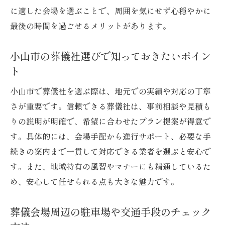
心穏やかに過ごすための葬儀準備ガイド
に適した会場を選ぶことで、周囲を気にせず心穏やかに
葬儀準備で押さえておきたい小山市の基礎
最後の時間を過ごせるメリットがあります。
知識
小山市で安心して葬儀を進めるための流れ
小山市の葬儀社選びで知っておきたいポイン
葬儀当日に慌てないための事前準備ポイン
ト
ト
小山市で葬儀社を選ぶ際は、地元での実績や対応の丁寧
家族葬の準備と宿泊施設選びのコツを紹介
さが重要です。信頼できる葬儀社は、事前相談や見積も
小山市の葬儀社に相談する際の注意点
りの説明が明確で、希望に合わせたプラン提案が得意で
葬儀と宿泊の準備で失敗しないポイント
す。具体的には、会場手配から進行サポート、必要な手
続きの案内まで一貫して対応できる業者を選ぶと安心で
小山聖苑利用時の宿泊施設選びのコツ
す。また、地域特有の風習やマナーにも精通しているた
小山聖苑周辺で宿泊施設を選ぶ際の基準と
め、安心して任せられる点も大きな魅力です。
は
葬儀参列後に利用しやすい宿泊施設の探し
葬儀会場周辺の駐車場や交通手段のチェック
方