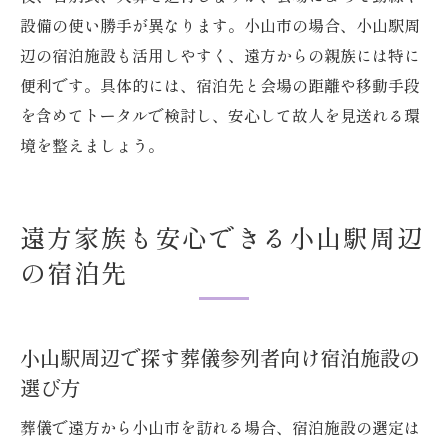
設備の使い勝手が異なります。小山市の場合、小山駅周
小山市で家族葬を成功させるための心得
辺の宿泊施設も活用しやすく、遠方からの親族には特に
葬儀場周辺で快適に滞在する方法とは
便利です。具体的には、宿泊先と会場の距離や移動手段
葬儀場周辺で快適な宿泊を確保するコツ
を含めてトータルで検討し、安心して故人を見送れる環
葬儀参列者に配慮した宿泊施設選びのポイ
境を整えましょう。
ント
小山駅近くの宿泊施設の利便性を解説
葬儀と宿泊の両立で気をつけたいこと
遠方家族も安心できる小山駅周辺
葬儀会場からアクセスしやすい宿を選ぶ理
の宿泊先
由
小山市で快適に滞在できる工夫を紹介
小山駅周辺で探す葬儀参列者向け宿泊施設の
宿泊施設と葬儀会場の上手な組み合わせ方
選び方
宿泊施設と葬儀会場を連携させるメリット
葬儀で遠方から小山市を訪れる場合、宿泊施設の選定は
小山市で効率よく宿泊と葬儀を手配する方