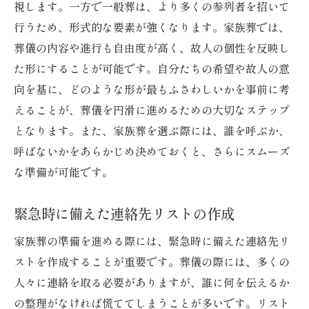
費用を抑えるための基本的な考え方
視します。一方で一般葬は、より多くの参列者を招いて
行うため、形式的な要素が強くなります。家族葬では、
事前見積もりの重要性とその確認方法
葬儀の内容や進行も自由度が高く、故人の個性を反映し
追加費用が発生しやすいポイントと対策
た形にすることが可能です。自分たちの希望や故人の意
割引プランやパッケージ利用時の注意事項
向を基に、どのような形が最もふさわしいかを事前に考
費用対効果を重視した選択のコツ
えることが、葬儀を円滑に進めるための大切なステップ
自治体の補助金制度の活用方法
となります。また、家族葬を選ぶ際には、誰を呼ぶか、
家族葬の具体的な手順と準備方法を解説
呼ばないかをあらかじめ決めておくと、さらにスムーズ
家族葬の流れを知るために必要な情報
な準備が可能です。
式場の設営と必要な物品の手配方法
緊急時に備えた連絡先リストの作成
宗教や文化に応じた儀式の準備
葬儀当日のスケジュール管理方法
家族葬の準備を進める際には、緊急時に備えた連絡先リ
ストを作成することが重要です。葬儀の際には、多くの
故人を偲ぶ演出の工夫と提案
人々に連絡を取る必要がありますが、誰に何を伝えるか
事前に用意しておくべき書類と手続き
の整理がなければ慌ててしまうことが多いです。リスト