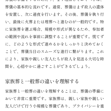
家族葬での情報共有の重要性
葬儀の基本的な流れです。通常、葬儀はまず故人の遺体
親族と相談して決定するステップ
を安置し、次に通夜を行います。その後、葬儀を執り行
招待状や連絡方法の選び方
い、最後に火葬または埋葬へと進むのが一般的です。特
予期せぬ参加者への対応方法
に家族葬を選ぶ場合、規模や形式が異なるため、参加者
の範囲や流れを事前に調整することが重要です。慌てず
家族葬にふさわしい招待者数の目安
に、どのような形式で進めるかをしっかりと決めておく
栃木県小山市での家族葬におすすめの葬儀社
ことで、葬儀当日のスムーズな進行に繋がります。これ
小山市の葬儀社の特徴と選び方
により、家族や親しい友人たちが故人を見送る大切な時
地元ならではの信頼できる業者リスト
間を、心穏やかに過ごすことができるでしょう。
葬儀社選びで注意すべきポイント
口コミを参考にした葬儀社の選定
家族葬と一般葬の違いを理解する
個別のニーズに応えるプランの探し方
家族葬と一般葬の違いを理解することは、葬儀の準備に
事前相談によるサービス内容の確認方法
おいて非常に重要です。家族葬は、親しい家族や親しい
葬儀費用を抑えるための実践的なアドバイス
友人だけで行う小規模な葬儀であり、プライバシーを重