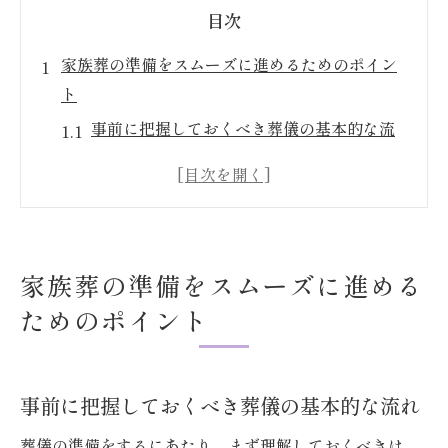
目次
家族葬の準備をスムーズに進めるためのポイン
ト
事前に把握しておくべき葬儀の基本的な流
れ
家族葬と一般葬の違いを理解する
緊急時に備えた連絡先リストの作成
遺族間の意志統一の重要性
家族葬の準備をスムーズに進める
家族葬に適した式場選びのポイント
ためのポイント
心の準備を整えるためのステップ
誰を呼ぶべきか？家族葬の招待者リストの作成
方法
事前に把握しておくべき葬儀の基本的な流れ
招待者を選定する際の考慮ポイント
葬儀の準備をするにあたり、まず理解しておくべきは、