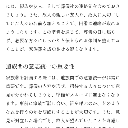
香典の渡し方と相場を知って失礼のない対応を
には、親族や友人、そして葬儀社の連絡先を含めておき
香典の基礎知識と歴史的背景
ましょう。また、故人の親しい友人や、故人に大切にし
香典の金額設定のポイント
ていた人々の名前も加えることで、円滑に連絡が取れる
香典袋の書き方と選び方
ようになります。この準備を通じて、葬儀の日に焦ら
香典を渡すタイミングとマナー
ず、必要な方々にしっかりと伝えられる体制を整えてお
香典返しの準備と注意事項
くことが、家族葬を成功させる鍵となります。
地域特有の香典文化を理解する
遺族間の意志統一の重要性
小山市内で利用できる信頼の斎場情報
家族葬を計画する際には、遺族間での意志統一が非常に
小山市内の斎場の種類と特徴
重要です。葬儀の内容や形式、招待する人々について意
市営と民営の斎場の違いを理解する
見が分かれてしまうと、準備がスムーズに進まなくなり
設備や立地条件による斎場選びのコツ
ます。事前に家族で話し合い、誰を呼ぶのか、どのよう
斎場予約の流れと注意点
な式を行うのかを明確にすることが大切です。また、意
斎場でのサービス内容とその確認方法
見が対立した場合でも、故人が望んでいたことを考慮し
口コミや評価を参考にした斎場選定