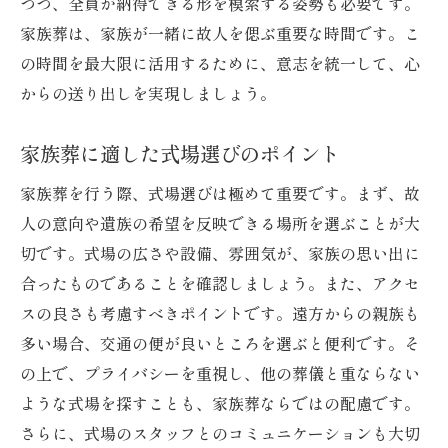
つつ、全員が納得できる形を模索する姿勢も必要です。
葬儀後の手続きと法要のポイントを押さえよう
家族葬は、家族が一緒に故人を偲ぶ重要な時間です。こ
葬儀後に必要な役所手続き一覧
の時間を最大限に活用するために、意志を統一して、心
からの送り出しを実現しましょう。
法要の種類とその意義を知る
法要の日程と準備の進め方
家族葬に適した式場選びのポイント
法要に必要な物品と手配方法
家族葬を行う際、式場選びは極めて重要です。まず、故
宗教別の法要の進め方と注意点
人の意向や遺族の希望を反映できる場所を選ぶことが大
法要後の家族の心のケア方法
切です。式場の広さや設備、雰囲気が、家族の思い出に
合ったものであることを確認しましょう。また、アクセ
スの良さも考慮すべきポイントです。遠方からの親族も
多い場合、交通の便が良いところを選ぶと便利です。そ
の上で、プライバシーを重視し、他の葬儀と重ならない
ような式場を探すことも、家族葬ならではの配慮です。
さらに、式場のスタッフとのコミュニケーションも大切