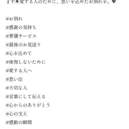
ます🌟愛する人のために、思いを込めたお別れを。💖
#お別れ
#感謝の気持ち
#葬儀サービス
#最後のお見送り
#心を込めて
#後悔しないために
#愛する人へ
#思い出
#大切な人
#言葉にして伝える
#心からのありがとう
#心の支え
#感動の瞬間